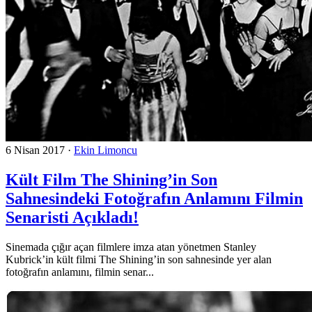
6 Nisan 2017
·
Ekin Limoncu
Kült Film The Shining’in Son
Sahnesindeki Fotoğrafın Anlamını Filmin
Senaristi Açıkladı!
Sinemada çığır açan filmlere imza atan yönetmen Stanley
Kubrick’in kült filmi The Shining’in son sahnesinde yer alan
fotoğrafın anlamını, filmin senar...