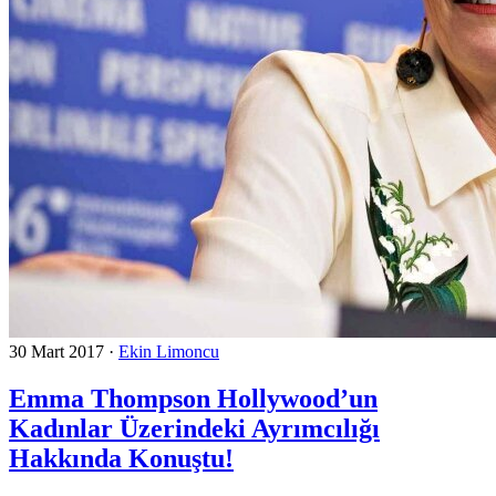
30 Mart 2017
·
Ekin Limoncu
Emma Thompson Hollywood’un
Kadınlar Üzerindeki Ayrımcılığı
Hakkında Konuştu!