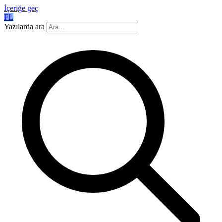
İçeriğe geç
FL
Yazılarda ara