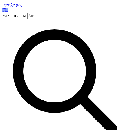
İçeriğe geç
FL
Yazılarda ara