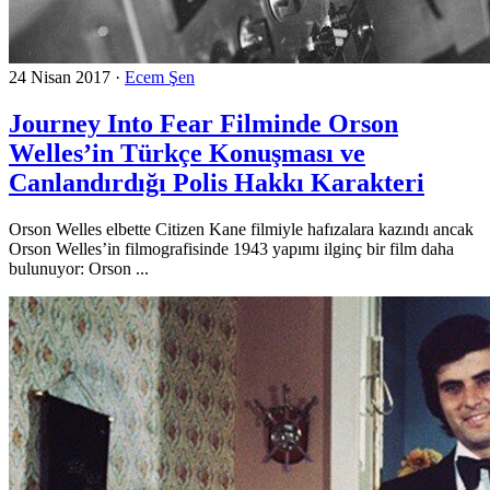
24 Nisan 2017
·
Ecem Şen
Journey Into Fear Filminde Orson
Welles’in Türkçe Konuşması ve
Canlandırdığı Polis Hakkı Karakteri
Orson Welles elbette Citizen Kane filmiyle hafızalara kazındı ancak
Orson Welles’in filmografisinde 1943 yapımı ilginç bir film daha
bulunuyor: Orson ...