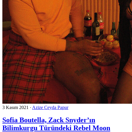
3 Kasım 2021
·
Azize Ceyda Papur
Sofia Boutella, Zack Snyder’ın
Bilimkurgu Türündeki Rebel Moon