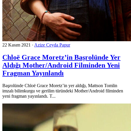
22 Kasım 2021
·
Azize Ceyda Papur
Chloë Grace Moretz’in Başrolünde Yer
Aldığı Mother/Android Filminden Yeni
Fragman Yayınlandı
Başrolünde Chloë Grace Moretz’in yer aldığı, Mattson Tomlin
imzalı bilimkurgu ve gerilim türündeki Mother/Android filminden
yeni fragman yayınlandı. T...