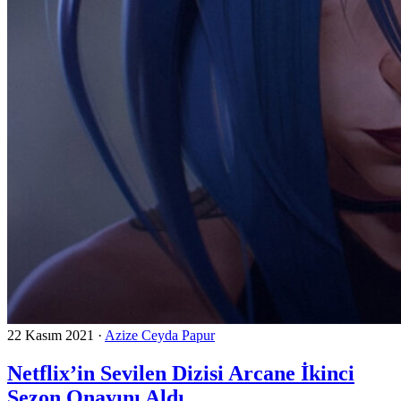
22 Kasım 2021
·
Azize Ceyda Papur
Netflix’in Sevilen Dizisi Arcane İkinci
Sezon Onayını Aldı