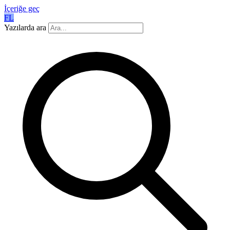
İçeriğe geç
FL
Yazılarda ara