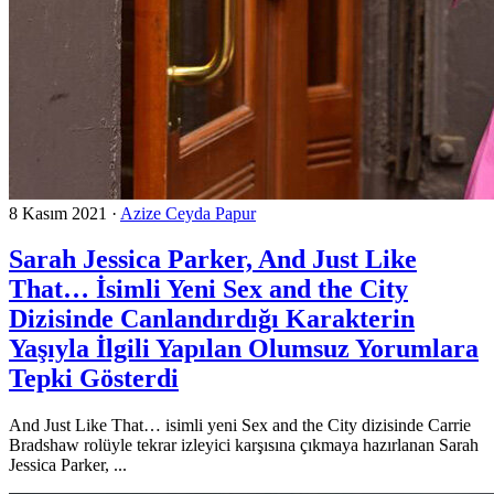
8 Kasım 2021
·
Azize Ceyda Papur
Sarah Jessica Parker, And Just Like
That… İsimli Yeni Sex and the City
Dizisinde Canlandırdığı Karakterin
Yaşıyla İlgili Yapılan Olumsuz Yorumlara
Tepki Gösterdi
And Just Like That… isimli yeni Sex and the City dizisinde Carrie
Bradshaw rolüyle tekrar izleyici karşısına çıkmaya hazırlanan Sarah
Jessica Parker, ...