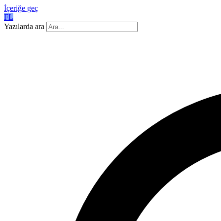
İçeriğe geç
FL
Yazılarda ara