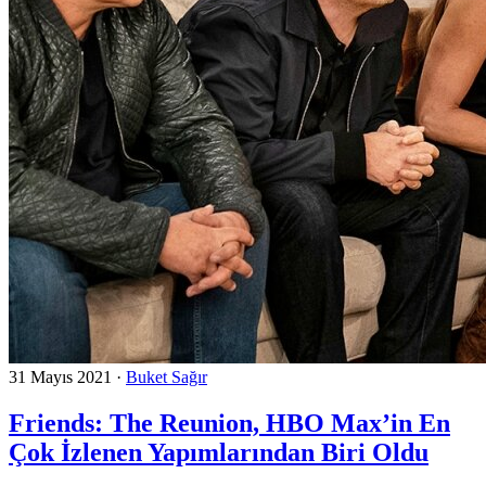
31 Mayıs 2021
·
Buket Sağır
Friends: The Reunion, HBO Max’in En
Çok İzlenen Yapımlarından Biri Oldu