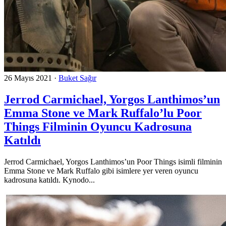
26 Mayıs 2021
·
Buket Sağır
Jerrod Carmichael, Yorgos Lanthimos’un
Emma Stone ve Mark Ruffalo’lu Poor
Things Filminin Oyuncu Kadrosuna
Katıldı
Jerrod Carmichael, Yorgos Lanthimos’un Poor Things isimli filminin
Emma Stone ve Mark Ruffalo gibi isimlere yer veren oyuncu
kadrosuna katıldı. Kynodo...