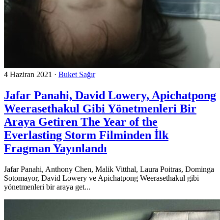
4 Haziran 2021
·
Buket Sağır
Jafar Panahi, David Lowery, Apichatpong
Weerasethakul Gibi Yönetmenleri Bir
Araya Getiren The Year of the
Everlasting Storm Filminden İlk
Fragman Yayınlandı
Jafar Panahi, Anthony Chen, Malik Vitthal, Laura Poitras, Dominga
Sotomayor, David Lowery ve Apichatpong Weerasethakul gibi
yönetmenleri bir araya get...