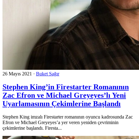
26 Mayıs 2021
·
Buket Sağır
Stephen King’in Firestarter Romanının
Zac Efron ve Michael Greyeyes’lı Yeni
Uyarlamasının Çekimlerine Başlandı
Stephen King imzalı Firestarter romanının oyuncu kadrosunda Zac
Efron ve Michael Greyeyes’a yer veren yeniden çevriminin
çekimlerine başlandı. Firesta...