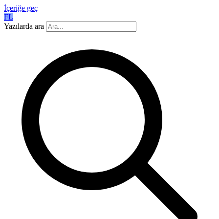
İçeriğe geç
FL
Yazılarda ara