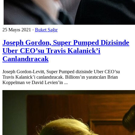
25 Mayıs 2021
·
Buket Sağır
Joseph Gordon, Super Pumped Dizisinde
Uber CEO’su Travis Kalanick’i
Canlandıracak
Joseph Gordon-Levitt, Super Pumped dizisinde Uber CEO’su
Travis Kalanick’i canlandıracak. Billions’ın yaratıcıları Brian
Koppelman ve David Levien’in ...