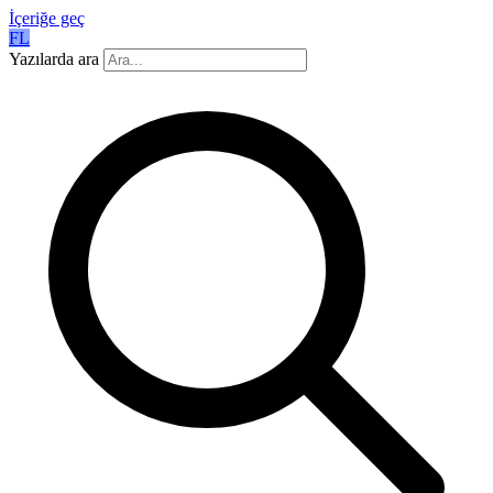
İçeriğe geç
FL
Yazılarda ara