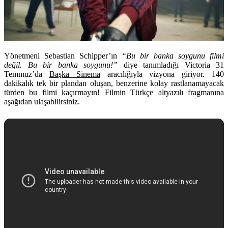
Yönetmeni Sebastian Schipper’ın
“Bu bir banka soygunu filmi
değil. Bu bir banka soygunu!”
diye tanımladığı Victoria 31
Temmuz’da
Başka Sinema
aracılığıyla vizyona giriyor. 140
dakikalık tek bir plandan oluşan, benzerine kolay rastlanamayacak
türden bu filmi kaçırmayın! Filmin Türkçe altyazılı fragmanına
aşağıdan ulaşabilirsiniz.