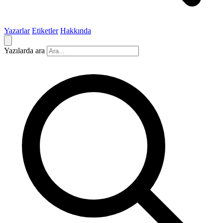
Yazarlar
Etiketler
Hakkında
Yazılarda ara