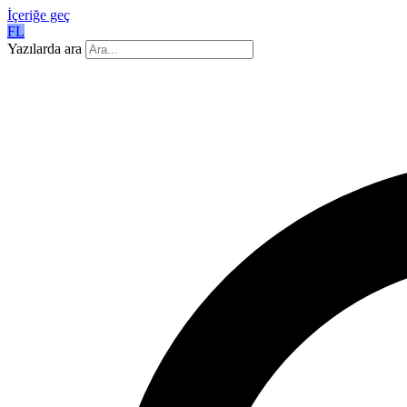
İçeriğe geç
FL
Yazılarda ara