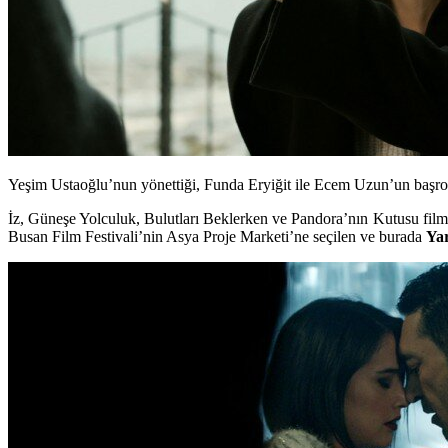
Yeşim Ustaoğlu’nun yönettiği, Funda Eryiğit ile Ecem Uzun’un başrol
İz, Güneşe Yolculuk, Bulutları Beklerken ve Pandora’nın Kutusu film
Busan Film Festivali’nin Asya Proje Marketi’ne seçilen ve burada
Ya