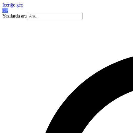
İçeriğe geç
FL
Yazılarda ara