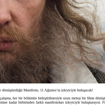
e dönüştürdüğü Manifesto, 11 Ağustos’ta izleyiciyle buluşacak!
ı çalışma, her bir bölümün birleştirilmesiyle uzun metraj bir filme dön
ne kadar birbirinden farklı manifestoları izleyiciyle buluşturuyor. Fil