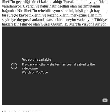
Sheff’in geçirdiği süreci kaleme aldığı Tweak adlı otobiyografiden
yararlanıyor. Uyarıcı ve halüsinatif özelliği olan metamfetamin
bağımlısı Nic Sheff’in rehebilitasyon sürecini, inişli çıkışlı hayatını,
bu süreçte kaybettiklerini ve kazandıklarını merkezine alan film
seyirciye duygusal anlamda sarsıcı bir deneyim vadediyor. Türkiye
hakları Bir Film’de olan Güzel Oğlum, 15 Mart’ta vizyona giriyor.