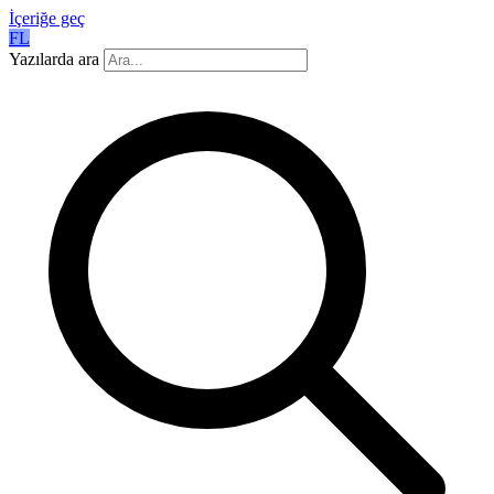
İçeriğe geç
FL
Yazılarda ara