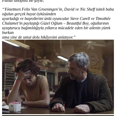
Filmin sinopsisi ise şöyle;
“Yönetmen Felix Van Groeningen’in, David ve Nic Sheff isimli baba
oğulun gerçek hayat öyküsünden
uyarladığı ve başrollerini ünlü oyuncular Steve Carell ve Timothée
Chalamet’in paylaştığı Güzel Oğlum – Beautiful Boy, oğullarının
uyuşturucu bağımlılığıyla yıllarca mücadele eden bir ailenin yürek
burkan
ama yine de umut dolu hikâyesini anlatıyor.”