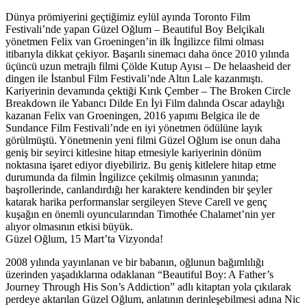
Dünya prömiyerini geçtiğimiz eylül ayında Toronto Film
Festivali’nde yapan Güzel Oğlum – Beautiful Boy Belçikalı
yönetmen Felix van Groeningen’in ilk İngilizce filmi olması
itibarıyla dikkat çekiyor. Başarılı sinemacı daha önce 2010 yılında
üçüncü uzun metrajlı filmi Çölde Kutup Ayısı – De helaasheid der
dingen ile İstanbul Film Festivali’nde Altın Lale kazanmıştı.
Kariyerinin devamında çektiği Kırık Çember – The Broken Circle
Breakdown ile Yabancı Dilde En İyi Film dalında Oscar adaylığı
kazanan Felix van Groeningen, 2016 yapımı Belgica ile de
Sundance Film Festivali’nde en iyi yönetmen ödülüne layık
görülmüştü. Yönetmenin yeni filmi Güzel Oğlum ise onun daha
geniş bir seyirci kitlesine hitap etmesiyle kariyerinin dönüm
noktasına işaret ediyor diyebiliriz. Bu geniş kitlelere hitap etme
durumunda da filmin İngilizce çekilmiş olmasının yanında;
başrollerinde, canlandırdığı her karaktere kendinden bir şeyler
katarak harika performanslar sergileyen Steve Carell ve genç
kuşağın en önemli oyuncularından Timothée Chalamet’nin yer
alıyor olmasının etkisi büyük.
Güzel Oğlum, 15 Mart’ta Vizyonda!
2008 yılında yayınlanan ve bir babanın, oğlunun bağımlılığı
üzerinden yaşadıklarına odaklanan “Beautiful Boy: A Father’s
Journey Through His Son’s Addiction” adlı kitaptan yola çıkılarak
perdeye aktarılan Güzel Oğlum, anlatının derinleşebilmesi adına Nic