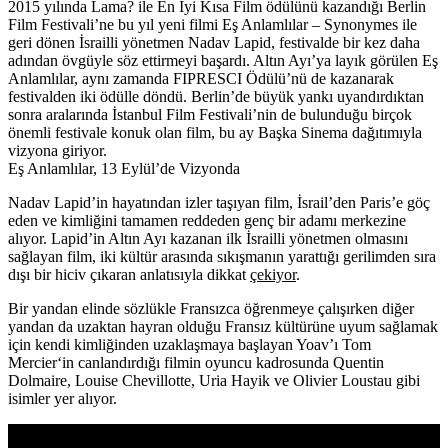
2015 yılında Lama? ile En İyi Kısa Film ödülünü kazandığı Berlin
Film Festivali’ne bu yıl yeni filmi
Eş Anlamlılar – Synonymes
ile
geri dönen İsrailli yönetmen
Nadav Lapid
, festivalde bir kez daha
adından övgüyle söz ettirmeyi başardı. Altın Ayı’ya layık görülen Eş
Anlamlılar, aynı zamanda FIPRESCI Ödülü’nü de kazanarak
festivalden iki ödülle döndü. Berlin’de büyük yankı uyandırdıktan
sonra aralarında İstanbul Film Festivali’nin de bulunduğu birçok
önemli festivale konuk olan film, bu ay Başka Sinema dağıtımıyla
vizyona giriyor.
Eş Anlamlılar, 13 Eylül’de Vizyonda
Nadav Lapid’in hayatından izler taşıyan film, İsrail’den Paris’e göç
eden ve kimliğini tamamen reddeden genç bir adamı merkezine
alıyor. Lapid’in Altın Ayı kazanan ilk İsrailli yönetmen olmasını
sağlayan film, iki kültür arasında sıkışmanın yarattığı gerilimden sıra
dışı bir hiciv çıkaran anlatısıyla dikkat
çekiyor
.
Bir yandan elinde sözlükle Fransızca öğrenmeye çalışırken diğer
yandan da uzaktan hayran olduğu Fransız kültürüne uyum sağlamak
için kendi kimliğinden uzaklaşmaya başlayan Yoav’ı
Tom
Mercier
‘in canlandırdığı filmin oyuncu kadrosunda Quentin
Dolmaire, Louise Chevillotte, Uria Hayik ve Olivier Loustau gibi
isimler yer alıyor.