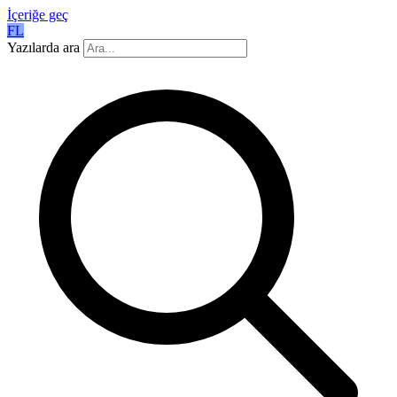
İçeriğe geç
FL
Yazılarda ara