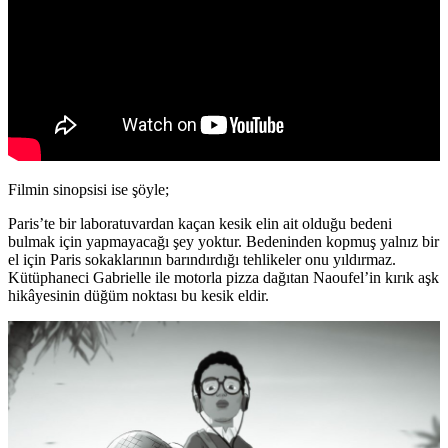
Filmin sinopsisi ise şöyle;
Paris’te bir laboratuvardan kaçan kesik elin ait olduğu bedeni
bulmak için yapmayacağı şey yoktur. Bedeninden kopmuş yalnız bir
el için Paris sokaklarının barındırdığı tehlikeler onu yıldırmaz.
Kütüphaneci Gabrielle ile motorla pizza dağıtan Naoufel’in kırık aşk
hikâyesinin düğüm noktası bu kesik eldir.