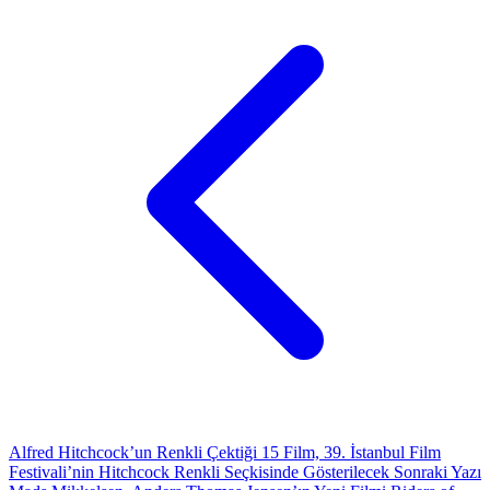
Alfred Hitchcock’un Renkli Çektiği 15 Film, 39. İstanbul Film
Festivali’nin Hitchcock Renkli Seçkisinde Gösterilecek
Sonraki Yazı