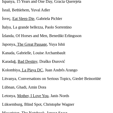
İspanya,
15 Years and One Day
, Gracia Querejeta
İsrail,
Bethlehem
, Yuval Adler
İsveç,
Eat Sleep Die
, Gabriela Pichler
İtalya,
La grande bellezza
, Paolo Sorrentino
İzlanda,
Of Horses and Men
, Benedikt Erlingsson
Japonya,
The Great Passage
, Yuya Ishii
Kanada,
Gabrielle
, Louise Archambault
Karadağ,
Bad Destiny
, Draško Đurović
Kolombiya,
La Playa DC
, Juan Andrés Arango
Litvanya,
Conversations on Serious Topics
, Giedrė Beinoriūtė
Lübnan,
Ghadi
, Amin Dora
Letonya,
Mother, I Love You
, Janis Nords
Lüksemburg,
Blind Spot
, Christophe Wagner
Macaristan,
The Notebook
, Janosz Szasz