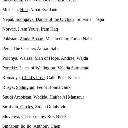
Meksika,
Heli
,
Amat Escalante
Nepal,
Soongava: Dance of the Orchids
, Subarna Thapa
Norveç,
I Am Yours
, Iram Haq
Pakistan,
Zinda Bhaag
, Meenu Gaur, Farjad Nabi
Peru,
The Cleaner
, Adrian Saba
Polonya,
Walesa. Man of Hope
, Andrzej Wajda
Portekiz,
Lines of Wellington
, Valeria Sarmiento
Romanya,
Child’s Pose
,
Calin Peter Netzer
Rusya,
Stalingrad
, Fedor Bondarchuk
Suudi Arabistan,
Wadjda
, Haifaa Al Mansour
Sırbistan,
Circles
, Srdan Golubovic
Slovenya,
Class Enemy
, Rok Biček
Singapur,
Ilo Ilo
, Anthony Chen