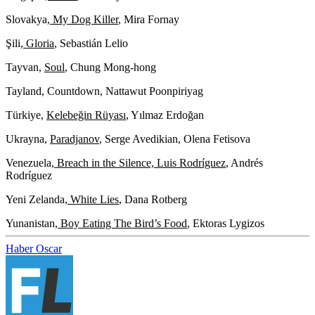
Slovakya,
My Dog Killer
, Mira Fornay
Şili,
Gloria
, Sebastián Lelio
Tayvan,
Soul
, Chung Mong-hong
Tayland,
Countdown
, Nattawut Poonpiriyag
Türkiye,
Kelebeğin Rüyası
, Yılmaz Erdoğan
Ukrayna,
Paradjanov
, Serge Avedikian, Olena Fetisova
Venezuela,
Breach in the Silence, Luis Rodríguez
, Andrés
Rodríguez
Yeni Zelanda,
White Lies
,
Dana Rotberg
Yunanistan,
Boy Eating The Bird’s Food
, Ektoras Lygizos
Haber
Oscar