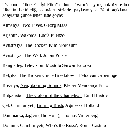
“Yabancı Dilde En İyi Film” dalında Oscar’da yarışmak üzere her
ülkenin belirlediği adayları sizlerle paylaşmıştık. Yeni açıklanan
adaylarla güncellenen liste şöyle;
Almanya,
Two Lives
, Georg Maas
Arjantin,
Wakolda
, Lucía Puenzo
Avustralya,
The Rocket
, Kim Mordaunt
Avusturya,
The Wall
, Julian Pölsler
Bangladeş,
Television
,
Mostofa Sarwar Farooki
Belçika,
The Broken Circle Breakdown
, Felix van Groeningen
Brezilya,
Neighbouring Sounds
, Kleber Mendonça Filho
Bulgaristan,
The Colour of the Chameleon
, Emil Hristov
Çek Cumhuriyeti,
Burning Bush
, Agnieska Holland
Danimarka,
Jagten (The Hunt)
, Thomas Vinterberg
Dominik Cumhuriyeti,
Who’s the Boss?
, Ronni Castillo