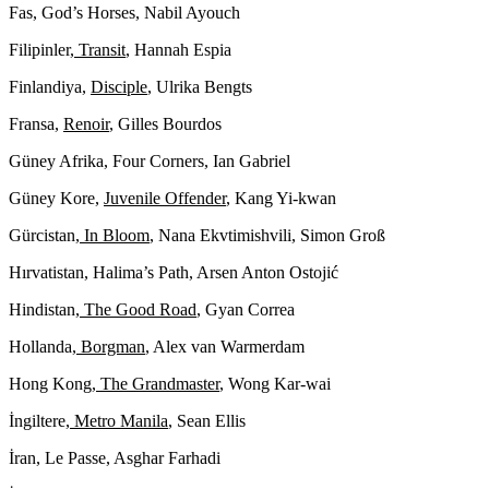
Fas,
God’s Horses
, Nabil Ayouch
Filipinler,
Transit
, Hannah Espia
Finlandiya,
Disciple
,
Ulrika Bengts
Fransa,
Renoir
, Gilles Bourdos
Güney Afrika,
Four Corners
, Ian Gabriel
Güney Kore,
Juvenile Offender
, Kang Yi-kwan
Gürcistan,
In Bloom
, Nana Ekvtimishvili, Simon Groß
Hırvatistan,
Halima’s Path
, Arsen Anton Ostojić
Hindistan,
The Good Road
, Gyan Correa
Hollanda,
Borgman
, Alex van Warmerdam
Hong Kong,
The Grandmaster
, Wong Kar-wai
İngiltere,
Metro Manila
, Sean Ellis
İran,
Le Passe
, Asghar Farhadi