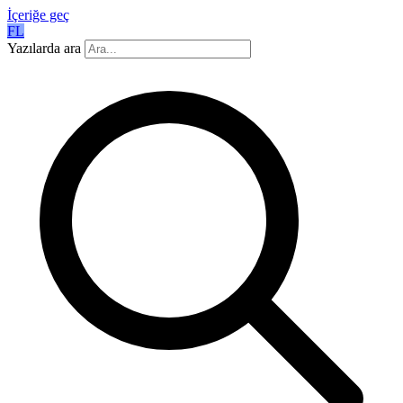
İçeriğe geç
FL
Yazılarda ara