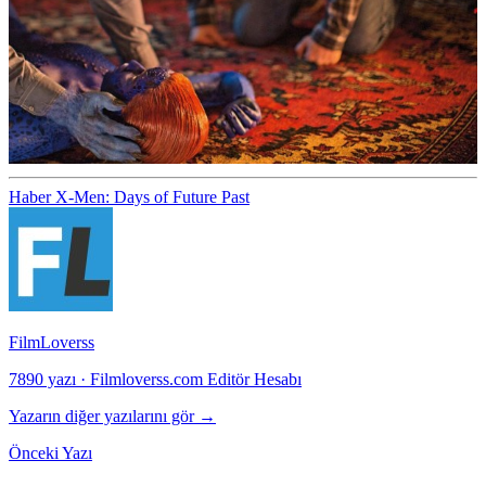
Haber
X-Men: Days of Future Past
FilmLoverss
7890 yazı
·
Filmloverss.com Editör Hesabı
Yazarın diğer yazılarını gör →
Önceki Yazı