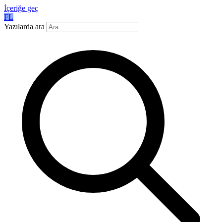
İçeriğe geç
FL
Yazılarda ara