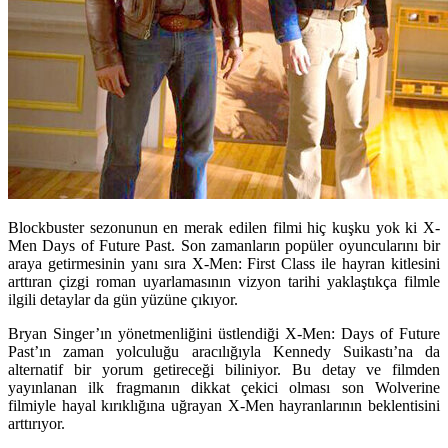
Blockbuster sezonunun en merak edilen filmi hiç kuşku yok ki X-
Men Days of Future Past. Son zamanların popüler oyuncularını bir
araya getirmesinin yanı sıra X-Men: First Class ile hayran kitlesini
arttıran çizgi roman uyarlamasının vizyon tarihi yaklaştıkça filmle
ilgili detaylar da gün yüzüne çıkıyor.
Bryan Singer’ın yönetmenliğini üstlendiği X-Men: Days of Future
Past’ın zaman yolculuğu aracılığıyla Kennedy Suikastı’na da
alternatif bir yorum getireceği biliniyor. Bu detay ve filmden
yayınlanan ilk fragmanın dikkat çekici olması son Wolverine
filmiyle hayal kırıklığına uğrayan X-Men hayranlarının beklentisini
arttırıyor.