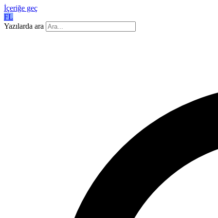
İçeriğe geç
FL
Yazılarda ara