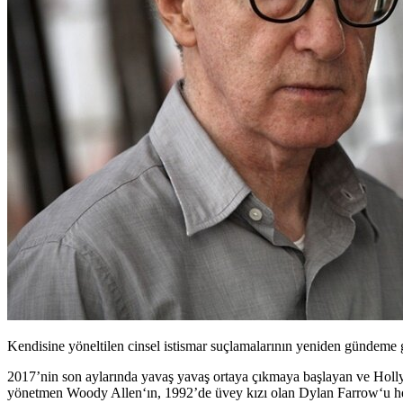
Kendisine yöneltilen cinsel istismar suçlamalarının yeniden gündeme
2017’nin son aylarında yavaş yavaş ortaya çıkmaya başlayan ve Hollywo
yönetmen
Woody Allen
‘ın, 1992’de üvey kızı olan
Dylan Farrow
‘u h