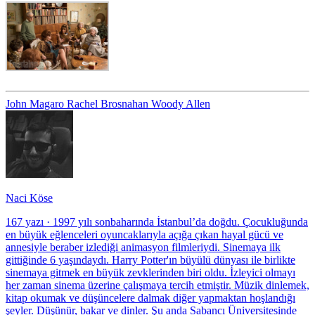
John Magaro
Rachel Brosnahan
Woody Allen
Naci Köse
167 yazı
·
1997 yılı sonbaharında İstanbul’da doğdu. Çocukluğunda
en büyük eğlenceleri oyuncaklarıyla açığa çıkan hayal gücü ve
annesiyle beraber izlediği animasyon filmleriydi. Sinemaya ilk
gittiğinde 6 yaşındaydı. Harry Potter'ın büyülü dünyası ile birlikte
sinemaya gitmek en büyük zevklerinden biri oldu. İzleyici olmayı
her zaman sinema üzerine çalışmaya tercih etmiştir. Müzik dinlemek,
kitap okumak ve düşüncelere dalmak diğer yapmaktan hoşlandığı
şeyler. Düşünür, bakar ve dinler. Şu anda Sabancı Üniversitesinde