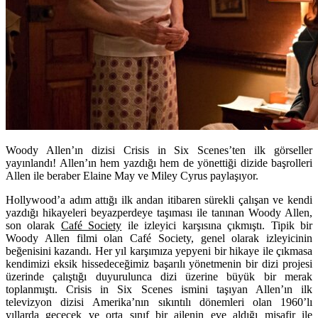
Woody Allen’ın dizisi Crisis in Six Scenes’ten ilk görseller
yayınlandı! Allen’ın hem yazdığı hem de yönettiği dizide başrolleri
Allen ile beraber
Elaine May
ve
Miley Cyrus paylaşıyor.
Hollywood’a adım attığı ilk andan itibaren sürekli çalışan ve kendi
yazdığı hikayeleri beyazperdeye taşıması ile tanınan
Woody Allen
,
son olarak
Café Society
ile izleyici karşısına çıkmıştı. Tipik bir
Woody Allen filmi olan Café Society, genel olarak izleyicinin
beğenisini kazandı. Her yıl karşımıza yepyeni bir hikaye ile çıkmasa
kendimizi eksik hissedeceğimiz başarılı yönetmenin bir dizi projesi
üzerinde çalıştığı duyurulunca dizi üzerine büyük bir merak
toplanmıştı.
Crisis in Six Scenes
ismini taşıyan Allen’ın ilk
televizyon dizisi Amerika’nın sıkıntılı dönemleri olan 1960’lı
yıllarda geçecek ve orta sınıf bir ailenin eve aldığı misafir ile