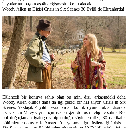
hayatlarının baştan aşağı değişmesini konu alacak.
Woody Allen’ın Dizisi Crisis in Six Scenes 30 Eylül’de Ekranlarda!
Eğlenceli bir konuya sahip olan bu mini dizi, arkasındaki deha
Woody Allen olunca daha da ilgi çekici bir hal alıyor. Crisis in Six
Scenes, Yaklaşık 4 yıldır ekranlardan konuk oyunculuklar dışında
uzak kalan
Miley Cyrus
için ise bir geri dönüş niteliğine sahip. Bol
bol doğaçlama diyaloga sahip olduğu söylenen dizi, 30 dakikalık
bölümlerden oluşacak. Amazon’un yapımcılığını üstlendiği Crisis in
Six Scenes, toplam 6 bölümden oluşacak ve 30 Eylül’de izleyici ile