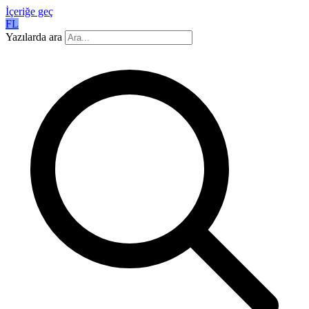
İçeriğe geç
FL
Yazılarda ara