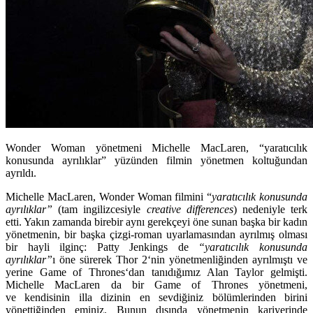
Wonder Woman yönetmeni Michelle MacLaren, “yaratıcılık
konusunda ayrılıklar” yüzünden filmin yönetmen koltuğundan
ayrıldı.
Michelle MacLaren,
Wonder Woman
filmini “
yaratıcılık konusunda
ayrılıklar”
(tam ingilizcesiyle
creative differences
) nedeniyle terk
etti. Yakın zamanda birebir aynı gerekçeyi öne sunan başka bir kadın
yönetmenin, bir başka çizgi-roman uyarlamasından ayrılmış olması
bir hayli ilginç:
Patty Jenkings
de
“yaratıcılık konusunda
ayrılıklar”
ı öne sürerek
Thor 2
‘nin yönetmenliğinden ayrılmıştı ve
yerine
Game of Thrones
‘dan tanıdığımız
Alan Taylor
gelmişti.
Michelle MacLaren
da bir
Game of Thrones
yönetmeni,
ve kendisinin illa dizinin en sevdiğiniz bölümlerinden birini
yönettiğinden eminiz. Bunun dışında yönetmenin kariyerinde