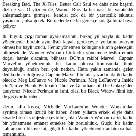
Breaking Bad, The X-Files, Better Call Saul ve daha nice başarılı
dizi de var. O yüzden de,
Warner Bros.
‘la her nasıl bir yaratıcılık
anlaşmazlığına girmişse, kendisi çok da bir yaratıcılık sıkıntısı
yaşamamış olsa gerek. Bu nedenle de bu gerekçe kulağa biraz bayat
geliyor.
İki büyük çizgi-roman uyarlamasının, birkaç yıl arayla iki kadın
yönetmenle birebir aynı üstü kapalı gerekçeyle yollarını ayırıyor
olması bir hayli üzücü. Henüz yönetmen koltuğuna kimin geleceğini
bilmesek de,
Wonder Woman
‘ı bir kadın yönetmene teslim etmek
doğru hamle olacaktır, bilhassa
DC
‘nin rakibi
Marvel
,
Captain
Marvel
‘ın yönetmeninin bir kadın olması konusunda filmin
duyrulduğu andan beri çok netken. Hatta yakın zamanda gelen
dedikodular doğruysa
Captain Marvel
filminin yazarları da iki kadın
olacak:
Meg LeFauve
ve
Nicole Perlman
.
Meg LeFauve
‘u
Inside
Out
‘tan ve
Nicole Perlman
‘ı
Thor
ve
Guardians of The Galaxy
‘den
tanıyoruz. Nicole Perlman’ın ismi, olası bir
Black Widow
filmi için
de geçiyordu zaten.
Uzun lafın kısası,
Michelle MacLaren’
ın
Wonder Woman
‘dan
ayrılmış olması üzücü bir haber. Zaten yıllarca erkek eliyle daha
ziyade bir seks objesine çevirilmiş olan
Wonder Woman
‘ı artık kadın
bir yönetmene emanet etmekse bir zorunluluk. Güçlü bir kadın
kahramanın hikayesini, güçlü bir kadın yönetmenin anlatması hala
temennimiz.