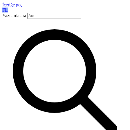
İçeriğe geç
FL
Yazılarda ara