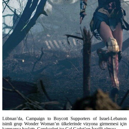
Lübnan’da, Campaign to Boycott Supporters of Israel-Lebanon
isimli grup Wonder Woman’ın ülkelerinde vizyona girmemesi için
kampanya başlattı. Gerekçeleri ise Gal Gadot’un İsrailli olması.