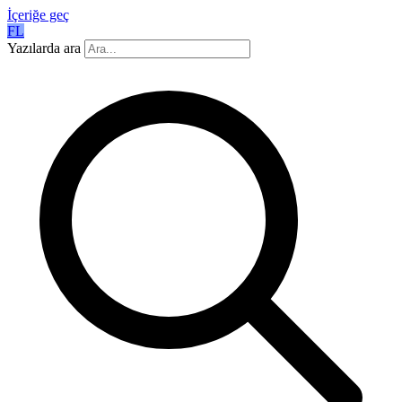
İçeriğe geç
FL
Yazılarda ara