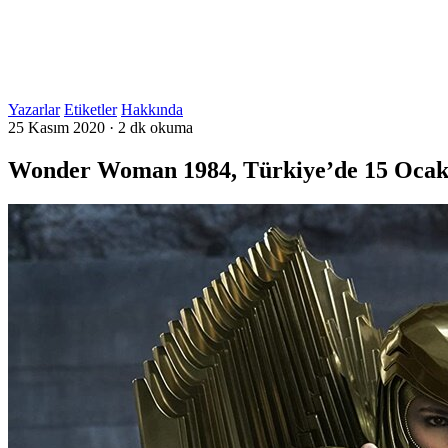
Yazarlar
Etiketler
Hakkında
25 Kasım 2020
·
2 dk okuma
Wonder Woman 1984, Türkiye’de 15 Ocak’