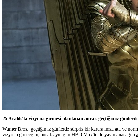
25 Aralık’ta vizyona girmesi planlanan ancak geçtiğimiz günlerd
Warner Bros., geçtiğimiz günlerde sürpriz bir karara imza attı ve norma
vizyona gireceğini, ancak aynı gün
HBO Max
‘te de yayınlanacağını