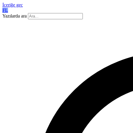
İçeriğe geç
FL
Yazılarda ara