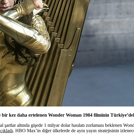
e bir kez daha ertelenen Wonder Woman 1984 filminin Türkiye’deki
l şartlar altında gişede 1 milyar dolar hasılatı zorlaması beklenen
Wond
açıkladı
. HBO Max’in diğer ülkelerde de aynı yayın stratejisinin izlenec