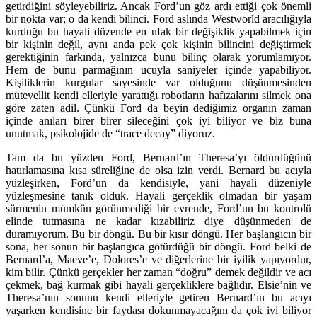
getirdiğini söyleyebiliriz. Ancak Ford’un göz ardı ettiği çok önemli
bir nokta var; o da kendi bilinci. Ford aslında Westworld aracılığıyla
kurduğu bu hayali düzende en ufak bir değişiklik yapabilmek için
bir kişinin değil, aynı anda pek çok kişinin bilincini değiştirmek
gerektiğinin farkında, yalnızca bunu bilinç olarak yorumlamıyor.
Hem de bunu parmağının ucuyla saniyeler içinde yapabiliyor.
Kişiliklerin kurgular sayesinde var olduğunu düşünmesinden
mütevellit kendi elleriyle yarattığı robotların hafızalarını silmek ona
göre zaten adil. Çünkü Ford da beyin dediğimiz organın zaman
içinde anıları birer birer sileceğini çok iyi biliyor ve biz buna
unutmak, psikolojide de “trace decay” diyoruz.
Tam da bu yüzden Ford, Bernard’ın Theresa’yı öldürdüğünü
hatırlamasına kısa süreliğine de olsa izin verdi. Bernard bu acıyla
yüzleşirken, Ford’un da kendisiyle, yani hayali düzeniyle
yüzleşmesine tanık olduk. Hayali gerçeklik olmadan bir yaşam
sürmenin mümkün görünmediği bir evrende, Ford’un bu kontrolü
elinde tutmasına ne kadar kızabiliriz diye düşünmeden de
duramıyorum. Bu bir döngü. Bu bir kısır döngü. Her başlangıcın bir
sona, her sonun bir başlangıca götürdüğü bir döngü. Ford belki de
Bernard’a, Maeve’e, Dolores’e ve diğerlerine bir iyilik yapıyordur,
kim bilir. Çünkü gerçekler her zaman “doğru” demek değildir ve acı
çekmek, bağ kurmak gibi hayali gerçekliklere bağlıdır. Elsie’nin ve
Theresa’nın sonunu kendi elleriyle getiren Bernard’ın bu acıyı
yaşarken kendisine bir faydası dokunmayacağını da çok iyi biliyor