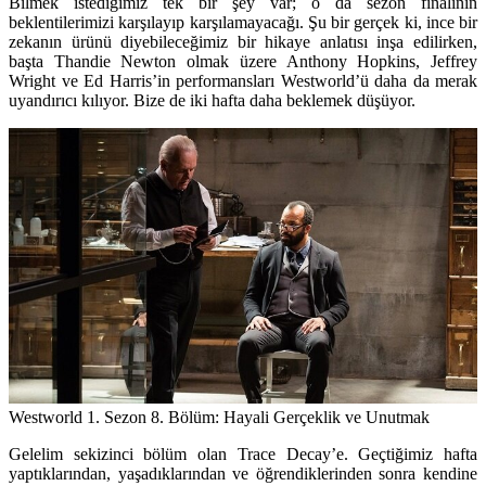
Bilmek istediğimiz tek bir şey var; o da sezon finalinin
beklentilerimizi karşılayıp karşılamayacağı. Şu bir gerçek ki, ince bir
zekanın ürünü diyebileceğimiz bir hikaye anlatısı inşa edilirken,
başta Thandie Newton olmak üzere Anthony Hopkins, Jeffrey
Wright ve Ed Harris’in performansları Westworld’ü daha da merak
uyandırıcı kılıyor. Bize de iki hafta daha beklemek düşüyor.
Westworld 1. Sezon 8. Bölüm: Hayali Gerçeklik ve Unutmak
Gelelim sekizinci bölüm olan Trace Decay’e. Geçtiğimiz hafta
yaptıklarından, yaşadıklarından ve öğrendiklerinden sonra kendine