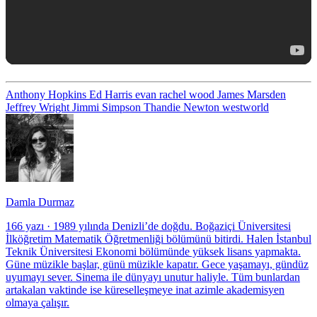
Anthony Hopkins
Ed Harris
evan rachel wood
James Marsden
Jeffrey Wright
Jimmi Simpson
Thandie Newton
westworld
Damla Durmaz
166 yazı
·
1989 yılında Denizli’de doğdu. Boğaziçi Üniversitesi
İlköğretim Matematik Öğretmenliği bölümünü bitirdi. Halen İstanbul
Teknik Üniversitesi Ekonomi bölümünde yüksek lisans yapmakta.
Güne müzikle başlar, günü müzikle kapatır. Gece yaşamayı, gündüz
uyumayı sever. Sinema ile dünyayı unutur haliyle. Tüm bunlardan
artakalan vaktinde ise küreselleşmeye inat azimle akademisyen
olmaya çalışır.