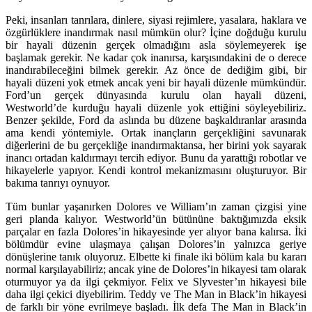
Peki, insanları tanrılara, dinlere, siyasi rejimlere, yasalara, haklara ve
özgürlüklere inandırmak nasıl mümkün olur? İçine doğduğu kurulu
bir hayali düzenin gerçek olmadığını asla söylemeyerek işe
başlamak gerekir. Ne kadar çok inanırsa, karşısındakini de o derece
inandırabileceğini bilmek gerekir. Az önce de dediğim gibi, bir
hayali düzeni yok etmek ancak yeni bir hayali düzenle mümkündür.
Ford’un gerçek dünyasında kurulu olan hayali düzeni,
Westworld’de kurduğu hayali düzenle yok ettiğini söyleyebiliriz.
Benzer şekilde, Ford da aslında bu düzene başkaldıranlar arasında
ama kendi yöntemiyle. Ortak inançların gerçekliğini savunarak
diğerlerini de bu gerçekliğe inandırmaktansa, her birini yok sayarak
inancı ortadan kaldırmayı tercih ediyor. Bunu da yarattığı robotlar ve
hikayelerle yapıyor. Kendi kontrol mekanizmasını oluşturuyor. Bir
bakıma tanrıyı oynuyor.
Tüm bunlar yaşanırken Dolores ve William’ın zaman çizgisi yine
geri planda kalıyor. Westworld’ün bütününe baktığımızda eksik
parçalar en fazla Dolores’in hikayesinde yer alıyor bana kalırsa. İki
bölümdür evine ulaşmaya çalışan Dolores’in yalnızca geriye
dönüşlerine tanık oluyoruz. Elbette ki finale iki bölüm kala bu kararı
normal karşılayabiliriz; ancak yine de Dolores’in hikayesi tam olarak
oturmuyor ya da ilgi çekmiyor. Felix ve Slyvester’ın hikayesi bile
daha ilgi çekici diyebilirim. Teddy ve The Man in Black’in hikayesi
de farklı bir yöne evrilmeye başladı. İlk defa The Man in Black’in