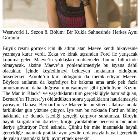
Westworld 1. Sezon 8. Bölüm: Bir Kukla Sahnesinde Herkes Aynı
Görünür
Büyük resmi görmek için ilk adımı atan Maeve kendi hikayesine
yazmaya karar verdi. Zeka ve idrak açısından Ford ile yarışacak
konuma gelen Maeve’in yoldaşları muhtemelen bunun bilincinde
olmayacak, aksine Maeve’in yönlendirmesiyle bu isyana dahil
olacaklar. İçinde keşfedilmeyi bekleyen noktaların olduğunu
hissederken Arnold’un kim olduğunu da merak ediyor Maeve.
Böylece anılarını da keşfediyor bir bakıma ama artık pek fazla
umursamıyor, daha doğrusu umursamıyor gibi görünüyor. Kızını,
The Man in Black’i ve yaşadıklarını tüm gerçekliğiyle hatırladığı an,
Bernard’ın Theresa’yı öldürdükten sonra yaşadıklarını hatırlamasıyla
yarışıyor. Dahası, Bernard’ın ve Maeve’in bu süreci atlatmasındaki
farklılıklar gün yüzüne çıkıyor. İşte tam bu noktada Ford’un bilinç
hakkında ne demek istediği gerçeği çarpıyor suratımıza. Bireyin
hayatı kurgulardan ibaretse, kurgu yaratabilme becerisini bir adım
ileriye götürüyor Ford aslında. Çünkü bir mite inanmakla hayali
gerçekliğe inanmak pratikte aynı şeydir, dolayısıyla hayali gerçeklik
ile yalan arasındaki farkı ayırt etmek gerekir.