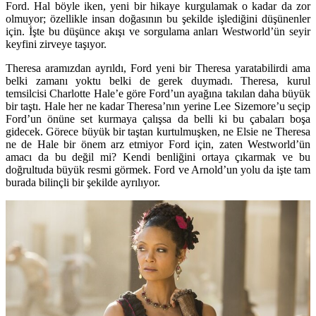
Ford. Hal böyle iken, yeni bir hikaye kurgulamak o kadar da zor
olmuyor; özellikle insan doğasının bu şekilde işlediğini düşünenler
için. İşte bu düşünce akışı ve sorgulama anları Westworld’ün seyir
keyfini zirveye taşıyor.
Theresa aramızdan ayrıldı, Ford yeni bir Theresa yaratabilirdi ama
belki zamanı yoktu belki de gerek duymadı. Theresa, kurul
temsilcisi Charlotte Hale’e göre Ford’un ayağına takılan daha büyük
bir taştı. Hale her ne kadar Theresa’nın yerine Lee Sizemore’u seçip
Ford’un önüne set kurmaya çalışsa da belli ki bu çabaları boşa
gidecek. Görece büyük bir taştan kurtulmuşken, ne Elsie ne Theresa
ne de Hale bir önem arz etmiyor Ford için, zaten Westworld’ün
amacı da bu değil mi? Kendi benliğini ortaya çıkarmak ve bu
doğrultuda büyük resmi görmek. Ford ve Arnold’un yolu da işte tam
burada bilinçli bir şekilde ayrılıyor.