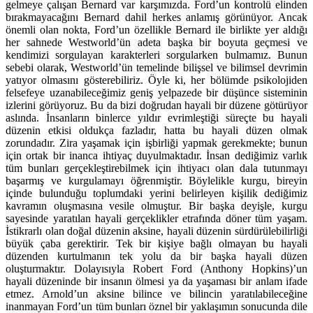
gelmeye çalışan Bernard var karşımızda. Ford’un kontrolü elinden
bırakmayacağını Bernard dahil herkes anlamış görünüyor. Ancak
önemli olan nokta, Ford’un özellikle Bernard ile birlikte yer aldığı
her sahnede Westworld’ün adeta başka bir boyuta geçmesi ve
kendimizi sorgulayan karakterleri sorgularken bulmamız. Bunun
sebebi olarak, Westworld’ün temelinde bilişsel ve bilimsel devrimin
yatıyor olmasını gösterebiliriz. Öyle ki, her bölümde psikolojiden
felsefeye uzanabileceğimiz geniş yelpazede bir düşünce sisteminin
izlerini görüyoruz. Bu da bizi doğrudan hayali bir düzene götürüyor
aslında. İnsanların binlerce yıldır evrimleştiği süreçte bu hayali
düzenin etkisi oldukça fazladır, hatta bu hayali düzen olmak
zorundadır. Zira yaşamak için işbirliği yapmak gerekmekte; bunun
için ortak bir inanca ihtiyaç duyulmaktadır. İnsan dediğimiz varlık
tüm bunları gerçekleştirebilmek için ihtiyacı olan dala tutunmayı
başarmış ve kurgulamayı öğrenmiştir. Böylelikle kurgu, bireyin
içinde bulunduğu toplumdaki yerini belirleyen kişilik dediğimiz
kavramın oluşmasına vesile olmuştur. Bir başka deyişle, kurgu
sayesinde yaratılan hayali gerçeklikler etrafında döner tüm yaşam.
İstikrarlı olan doğal düzenin aksine, hayali düzenin sürdürülebilirliği
büyük çaba gerektirir. Tek bir kişiye bağlı olmayan bu hayali
düzenden kurtulmanın tek yolu da bir başka hayali düzen
oluşturmaktır. Dolayısıyla Robert Ford (Anthony Hopkins)’un
hayali düzeninde bir insanın ölmesi ya da yaşaması bir anlam ifade
etmez. Arnold’un aksine bilince ve bilincin yaratılabileceğine
inanmayan Ford’un tüm bunları öznel bir yaklaşımın sonucunda dile