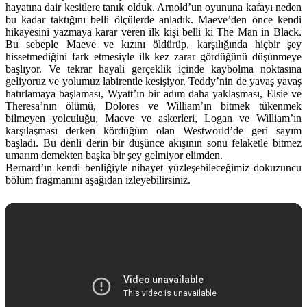
hayatına dair kesitlere tanık olduk. Arnold’un oyununa kafayı neden
bu kadar taktığını belli ölçülerde anladık. Maeve’den önce kendi
hikayesini yazmaya karar veren ilk kişi belli ki The Man in Black.
Bu sebeple Maeve ve kızını öldürüp, karşılığında hiçbir şey
hissetmediğini fark etmesiyle ilk kez zarar gördüğünü düşünmeye
başlıyor. Ve tekrar hayali gerçeklik içinde kaybolma noktasına
geliyoruz ve yolumuz labirentle kesişiyor. Teddy’nin de yavaş yavaş
hatırlamaya başlaması, Wyatt’ın bir adım daha yaklaşması, Elsie ve
Theresa’nın ölümü, Dolores ve William’ın bitmek tükenmek
bilmeyen yolculuğu, Maeve ve askerleri, Logan ve William’ın
karşılaşması derken kördüğüm olan Westworld’de geri sayım
başladı. Bu denli derin bir düşünce akışının sonu felaketle bitmez
umarım demekten başka bir şey gelmiyor elimden.
Bernard’ın kendi benliğiyle nihayet yüzleşebileceğimiz dokuzuncu
bölüm fragmanını aşağıdan izleyebilirsiniz.