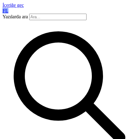
İçeriğe geç
FL
Yazılarda ara