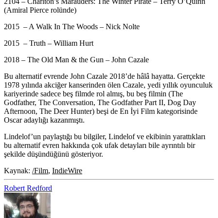
2104 – Charlton’s Marauders: The Winter Pirate – Terry O’Quinn
(Amiral Pierce rolünde)
2015 – A Walk In The Woods – Nick Nolte
2015 – Truth – William Hurt
2018 – The Old Man & the Gun – John Cazale
Bu alternatif evrende John Cazale 2018’de hâlâ hayatta. Gerçekte
1978 yılında akciğer kanserinden ölen Cazale, yedi yıllık oyunculuk
kariyerinde sadece beş filmde rol almış, bu beş filmin (The
Godfather, The Conversation, The Godfather Part II, Dog Day
Afternoon, The Deer Hunter) beşi de En İyi Film kategorisinde
Oscar adaylığı kazanmıştı.
Lindelof’un paylaştığı bu bilgiler, Lindelof ve ekibinin yarattıkları
bu alternatif evren hakkında çok ufak detayları bile ayrıntılı bir
şekilde düşündüğünü gösteriyor.
Kaynak:
/Film
,
IndieWire
Robert Redford