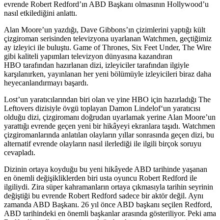
evrende Robert Redford’ın ABD Başkanı olmasının Hollywood’u
nasıl etkilediğini anlattı.
Alan Moore’un yazdığı, Dave Gibbons’ın çizimlerini yaptığı kült
çizgiroman serisinden televizyona uyarlanan
Watchmen
, geçtiğimiz
ay izleyici ile buluştu. Game of Thrones, Six Feet Under, The Wire
gibi kaliteli yapımları televizyon dünyasına kazandıran
HBO
tarafından hazırlanan dizi, izleyiciler tarafından ilgiyle
karşılanırken, yayınlanan her yeni bölümüyle izleyicileri biraz daha
heyecanlandırmayı başardı.
Lost’un yaratıcılarından biri olan ve yine HBO için hazırladığı The
Leftovers dizisiyle övgü toplayan
Damon Lindelof
‘un yaratıcısı
olduğu dizi, çizgiromanı doğrudan uyarlamak yerine Alan Moore’un
yarattığı evrende geçen yeni bir hikâyeyi ekranlara taşıdı. Watchmen
çizgiromanlarında anlatılan olayların yıllar sonrasında geçen dizi, bu
alternatif evrende olayların nasıl ilerlediği ile ilgili birçok soruyu
cevapladı.
Dizinin ortaya koyduğu bu yeni hikâyede ABD tarihinde yaşanan
en önemli değişikliklerden biri usta oyuncu
Robert Redford
ile
ilgiliydi. Zira süper kahramanların ortaya çıkmasıyla tarihin seyrinin
değiştiği bu evrende Robert Redford sadece bir aktör değil. Aynı
zamanda ABD Başkanı. 26 yıl önce ABD başkanı seçilen Redford,
ABD tarihindeki en önemli başkanlar arasında gösteriliyor. Peki ama