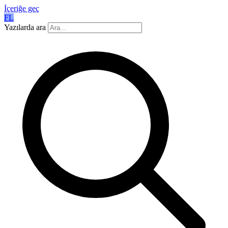
İçeriğe geç
FL
Yazılarda ara