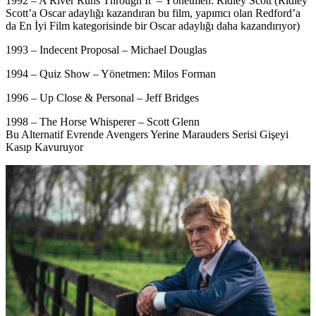
1992 – A River Runs Through It – Yönetmen: Ridley Scott (Ridley
Scott’a Oscar adaylığı kazandıran bu film, yapımcı olan Redford’a
da En İyi Film kategorisinde bir Oscar adaylığı daha kazandırıyor)
1993 – Indecent Proposal – Michael Douglas
1994 – Quiz Show – Yönetmen: Milos Forman
1996 – Up Close & Personal – Jeff Bridges
1998 – The Horse Whisperer – Scott Glenn
Bu Alternatif Evrende Avengers Yerine Marauders Serisi Gişeyi
Kasıp Kavuruyor