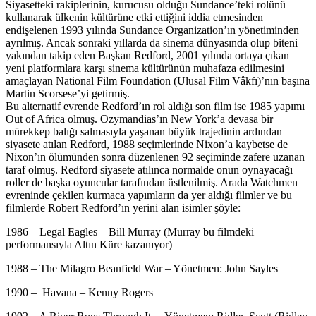
Siyasetteki rakiplerinin, kurucusu olduğu Sundance’teki rolünü
kullanarak ülkenin kültürüne etki ettiğini iddia etmesinden
endişelenen 1993 yılında Sundance Organization’ın yönetiminden
ayrılmış. Ancak sonraki yıllarda da sinema dünyasında olup biteni
yakından takip eden Başkan Redford, 2001 yılında ortaya çıkan
yeni platformlara karşı sinema kültürünün muhafaza edilmesini
amaçlayan National Film Foundation (Ulusal Film Vâkfı)’nın başına
Martin Scorsese’yi getirmiş.
Bu alternatif evrende Redford’ın rol aldığı son film ise 1985 yapımı
Out of Africa olmuş. Ozymandias’ın New York’a devasa bir
mürekkep balığı salmasıyla yaşanan büyük trajedinin ardından
siyasete atılan Redford, 1988 seçimlerinde Nixon’a kaybetse de
Nixon’ın ölümünden sonra düzenlenen 92 seçiminde zafere uzanan
taraf olmuş. Redford siyasete atılınca normalde onun oynayacağı
roller de başka oyuncular tarafından üstlenilmiş. Arada Watchmen
evreninde çekilen kurmaca yapımların da yer aldığı filmler ve bu
filmlerde Robert Redford’ın yerini alan isimler şöyle:
1986 – Legal Eagles – Bill Murray (Murray bu filmdeki
performansıyla Altın Küre kazanıyor)
1988 – The Milagro Beanfield War – Yönetmen: John Sayles
1990 – Havana – Kenny Rogers