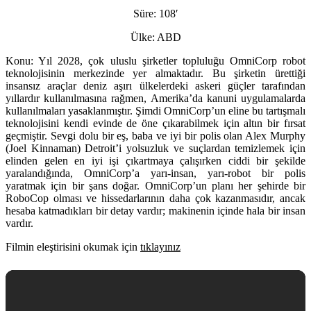
Süre:
108′
Ülke:
ABD
Konu:
Yıl 2028, çok uluslu şirketler topluluğu OmniCorp robot
teknolojisinin merkezinde yer almaktadır. Bu şirketin ürettiği
insansız araçlar deniz aşırı ülkelerdeki askeri güçler tarafından
yıllardır kullanılmasına rağmen, Amerika’da kanuni uygulamalarda
kullanılmaları yasaklanmıştır. Şimdi OmniCorp’un eline bu tartışmalı
teknolojisini kendi evinde de öne çıkarabilmek için altın bir fırsat
geçmiştir. Sevgi dolu bir eş, baba ve iyi bir polis olan Alex Murphy
(Joel Kinnaman) Detroit’i yolsuzluk ve suçlardan temizlemek için
elinden gelen en iyi işi çıkartmaya çalışırken ciddi bir şekilde
yaralandığında, OmniCorp’a yarı-insan, yarı-robot bir polis
yaratmak için bir şans doğar. OmniCorp’un planı her şehirde bir
RoboCop olması ve hissedarlarının daha çok kazanmasıdır, ancak
hesaba katmadıkları bir detay vardır; makinenin içinde hala bir insan
vardır.
Filmin eleştirisini okumak için
tıklayınız