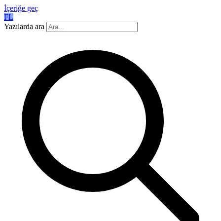
İçeriğe geç
FL
Yazılarda ara