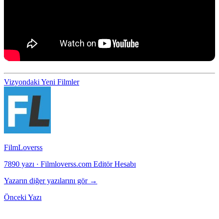
Vizyondaki Yeni Filmler
FilmLoverss
7890 yazı
·
Filmloverss.com Editör Hesabı
Yazarın diğer yazılarını gör →
Önceki Yazı