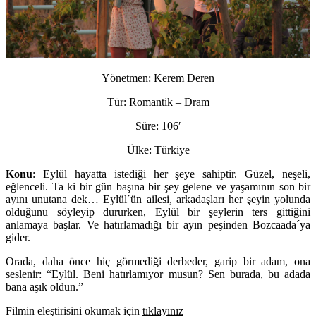
Yönetmen:
Kerem Deren
Tür:
Romantik – Dram
Süre:
106′
Ülke:
Türkiye
Konu
:
Eylül hayatta istediği her şeye sahiptir. Güzel, neşeli,
eğlenceli. Ta ki bir gün başına bir şey gelene ve yaşamının son bir
ayını unutana dek… Eylül´ün ailesi, arkadaşları her şeyin yolunda
olduğunu söyleyip dururken, Eylül bir şeylerin ters gittiğini
anlamaya başlar. Ve hatırlamadığı bir ayın peşinden Bozcaada´ya
gider.
Orada, daha önce hiç görmediği derbeder, garip bir adam, ona
seslenir: “Eylül. Beni hatırlamıyor musun? Sen burada, bu adada
bana aşık oldun.”
Filmin eleştirisini okumak için
tıklayınız