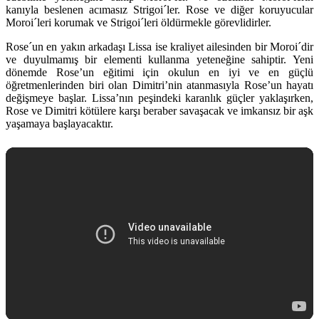
kanıyla beslenen acımasız Strigoi´ler. Rose ve diğer koruyucular
Moroi´leri korumak ve Strigoi´leri öldürmekle görevlidirler.
Rose´un en yakın arkadaşı Lissa ise kraliyet ailesinden bir Moroi´dir
ve duyulmamış bir elementi kullanma yeteneğine sahiptir. Yeni
dönemde Rose’un eğitimi için okulun en iyi ve en güçlü
öğretmenlerinden biri olan Dimitri’nin atanmasıyla Rose’un hayatı
değişmeye başlar. Lissa’nın peşindeki karanlık güçler yaklaşırken,
Rose ve Dimitri kötülere karşı beraber savaşacak ve imkansız bir aşk
yaşamaya başlayacaktır.