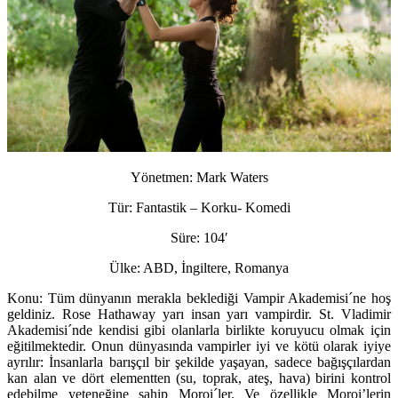
Yönetmen:
Mark Waters
Tür:
Fantastik – Korku- Komedi
Süre:
104′
Ülke:
ABD, İngiltere, Romanya
Konu:
Tüm dünyanın merakla beklediği Vampir Akademisi´ne hoş
geldiniz. Rose Hathaway yarı insan yarı vampirdir. St. Vladimir
Akademisi´nde kendisi gibi olanlarla birlikte koruyucu olmak için
eğitilmektedir. Onun dünyasında vampirler iyi ve kötü olarak iyiye
ayrılır: İnsanlarla barışçıl bir şekilde yaşayan, sadece bağışçılardan
kan alan ve dört elementten (su, toprak, ateş, hava) birini kontrol
edebilme yeteneğine sahip Moroi´ler. Ve özellikle Moroi’lerin