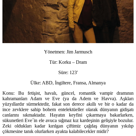
Yönetmen:
Jim Jarmusch
Tür:
Korku – Dram
Süre:
123′
Ülke:
ABD, İngiltere, Fransa, Almanya
Konu:
Bu fetişist, havalı, güncel, romantik vampir dramının
kahramanları Adam ve Eve (ya da Adem ve Havva). Aşkları
yüzyıllardır sürmektedir, fakat son derece akıllı ve bir o kadar da
ince zevklere sahip bohem entelektüeller olarak dünyanın gidişatı
canlarını sıkmaktadır. Hayatın keyfini çıkarmaya bakarlarken,
sükunetleri Eve´in ele avuca sığmaz kız kardeşinin gelişiyle bozulur.
Zeki oldukları kadar kırılgan çiftimiz çağdaş dünyanın yıkılıp
çökmesine tanık olurlarken ayakta kalabilecekler midir?