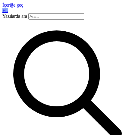
İçeriğe geç
FL
Yazılarda ara