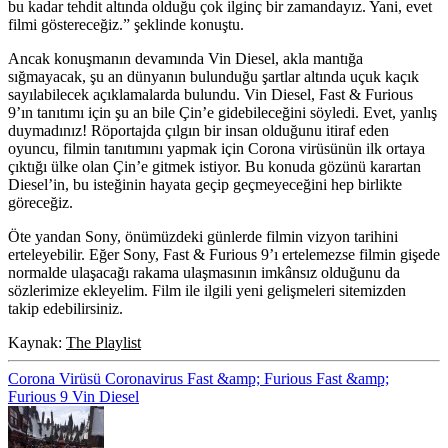
bu kadar tehdit altında olduğu çok ilginç bir zamandayız. Yani, evet
filmi göstereceğiz.” şeklinde konuştu.
Ancak konuşmanın devamında Vin Diesel, akla mantığa
sığmayacak, şu an dünyanın bulunduğu şartlar altında uçuk kaçık
sayılabilecek açıklamalarda bulundu. Vin Diesel, Fast & Furious
9’ın tanıtımı için şu an bile Çin’e gidebileceğini söyledi. Evet, yanlış
duymadınız! Röportajda çılgın bir insan olduğunu itiraf eden
oyuncu, filmin tanıtımını yapmak için Corona virüsünün ilk ortaya
çıktığı ülke olan Çin’e gitmek istiyor. Bu konuda gözünü karartan
Diesel’in, bu isteğinin hayata geçip geçmeyeceğini hep birlikte
göreceğiz.
Öte yandan Sony, önümüzdeki günlerde filmin vizyon tarihini
erteleyebilir. Eğer Sony, Fast & Furious 9’ı ertelemezse filmin gişede
normalde ulaşacağı rakama ulaşmasının imkânsız olduğunu da
sözlerimize ekleyelim. Film ile ilgili yeni gelişmeleri sitemizden
takip edebilirsiniz.
Kaynak:
The Playlist
Corona Virüsü
Coronavirus
Fast &amp; Furious
Fast &amp;
Furious 9
Vin Diesel