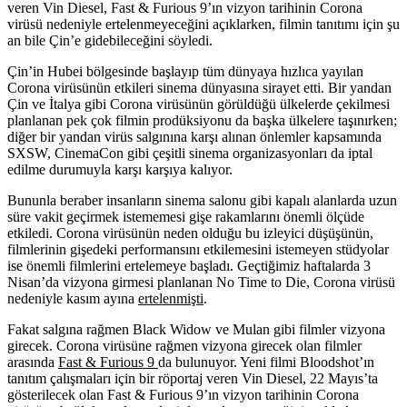
veren Vin Diesel, Fast & Furious 9’ın vizyon tarihinin Corona
virüsü nedeniyle ertelenmeyeceğini açıklarken, filmin tanıtımı için şu
an bile Çin’e gidebileceğini söyledi.
Çin’in Hubei bölgesinde başlayıp tüm dünyaya hızlıca yayılan
Corona virüsünün etkileri sinema dünyasına sirayet etti. Bir yandan
Çin ve İtalya gibi Corona virüsünün görüldüğü ülkelerde çekilmesi
planlanan pek çok filmin prodüksiyonu da başka ülkelere taşınırken;
diğer bir yandan virüs salgınına karşı alınan önlemler kapsamında
SXSW, CinemaCon gibi çeşitli sinema organizasyonları da iptal
edilme durumuyla karşı karşıya kalıyor.
Bununla beraber insanların sinema salonu gibi kapalı alanlarda uzun
süre vakit geçirmek istememesi gişe rakamlarını önemli ölçüde
etkiledi. Corona virüsünün neden olduğu bu izleyici düşüşünün,
filmlerinin gişedeki performansını etkilemesini istemeyen stüdyolar
ise önemli filmlerini ertelemeye başladı. Geçtiğimiz haftalarda 3
Nisan’da vizyona girmesi planlanan
No Time to Die
, Corona virüsü
nedeniyle kasım ayına
ertelenmişti
.
Fakat salgına rağmen
Black Widow
ve
Mulan
gibi filmler vizyona
girecek. Corona virüsüne rağmen vizyona girecek olan filmler
arasında
Fast & Furious 9
da bulunuyor. Yeni filmi Bloodshot’ın
tanıtım çalışmaları için bir röportaj veren
Vin Diesel,
22 Mayıs’ta
gösterilecek olan Fast & Furious 9’ın vizyon tarihinin Corona