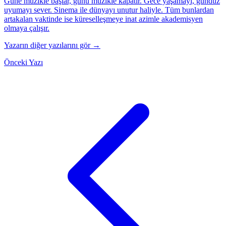
Güne müzikle başlar, günü müzikle kapatır. Gece yaşamayı, gündüz
uyumayı sever. Sinema ile dünyayı unutur haliyle. Tüm bunlardan
artakalan vaktinde ise küreselleşmeye inat azimle akademisyen
olmaya çalışır.
Yazarın diğer yazılarını gör →
Önceki Yazı