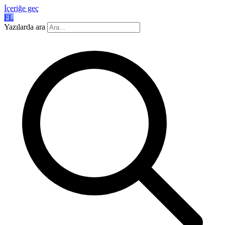
İçeriğe geç
FL
Yazılarda ara