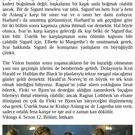
kaderi boğulmak değil, başkalarını bir kaşık suda boğmak olabilir
ancak. Bir de Sigurd meselesi var tabii. Sigurd’un hem Ivar’a hem
de Aslaug’a karşı bir sınırı var ve o sınırı her daim zorluyor.
Harbard’ı da unutmuş görünmüyor, Harbard’ın adı geçtiğine göre
bir iki bölüm sonra kaşımıza çıkma ihtimali var demektir. Hal böyle
olunca, Ivar’ın karşı karşıya geleceği ilk kişi belki de Sigurd’dur,
kim bilir. Üstelik bu karşılaşmanın sonu ölümün kapısını bile
çalabilir Sigurd için. Elbette ki Margrethe’i de unutmamak gerek,
Ivar hakkında Sigurd ile konuşması yanlışların en büyüğüydü
çünkü.
The Vision bundan sonra yaşanacakların bir ön hazırlığı olmasının
yanı sıra geçmişin izlerini de beraberinde getirdi. Dolayısıyla Kral
Harald ve Halfdan the Black’in planlarıyla tekrar meşgul olacağımız
günler geldi demektir. Harald’ın Norveç’in en büyük ve tek kralı
olmak istediğini biliyoruz. Ragnar’ın yıllar süren yokluğunu fırsat
bilerek, Floki ve Bjorn’un desteğini aldığını zannederek bıçağını
bilemeyi ihmal etmemiş olabilir; ancak Ragnar Lothbrok’un efsane
dönüşünü en çok da Floki ve Bjorn’un isteyeceğini düşünmemiş
olsa gerek. Üstelik buna ne Kraliçe Aslaug ne de Lagertha izin verir,
sadece ortalık fena karışır ve işte asıl o zaman kan dökülür.
Vikings 4. Sezon 12. Bölüm: İntikam