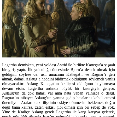
Lagertha demişken, yeni yoldaşı Astrid ile birlikte Kattegat’a şaşaalı
bir giriş yaptı. İlk yolculuğu öncesinde Bjorn’a destek olmak için
geldiğini söylese de, asıl amacının Kattegat’ı ve Ragnar’ı geri
almak, dahası Aslaug’a haddini bildirmek olduğunu söylemek yanlış
olmayacaktır. Aslaug Kattegat’ın kraliçesi olduğunu haykırmaya
devam etsin, Lagertha ardında büyük bir kasırgayla geliyor.
Aslaug’un da çok hatası var ama hata yapan yalnızca o değil.
Ragnar’ın nihayet Aslaug’un yanına gidip hatalarını kabul etmesi
önemliydi. Aralarındaki ilişkinin eskiye dönmesini beklemek doğru
değil bana kalırsa, zaten eskisi gibi olması için bir sebep de yok.
Yine de Kraliçe Aslaug gerek Lagertha ile karşı karşıya gelerek,
gerek gördüğü rüyayla Ivar’ın geleceği hakkında ipuçları vererek