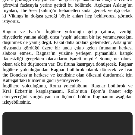
görevini fazlasıyla yerine getirdi bu bölümde. Açıkçası Aslaug’un
rüyaları, The Seer (kahin)’ın kehanetleri kadar gerçek ve ilgi çekici
ki Vikings’in doğası gereği böyle anları hep bekliyoruz, görmek
istiyoruz.
Ragnar ve Ivar’ın İngiltere yolculuğu gelip çatınca, verdiği
rüşvetlerle yanına aldığı onca ‘yaşlı’ adamın bir işe yaramayacağını
düşünmek de yanlış değil. Fakat daha oralara gelemeden, Aslaug’un
rüyasında gördüğü üzere bir anda çıkıp gelen fırtınanın herkesi
alabora etmesi, Ragnar’ın yüzüne yerleşen pişmanlıkla karışık
ifadesizliği gerçekten olacakların işareti miydi? Sonuç ne olursa
olsun tek bir düşüncem var: Bu fırtına kasırgaya dönüşecek, Ragnar
İngiltere yolculuğundan Ragnar Lothbrok olarak dönecek ve Ivar
the Boneless’ın herkese ve kendisine olan öfkesini durdurmak için
Kattegat’taki kimsenin gücü yetmeyecek.
İngilitere yolculuğunu, Roma yolculuğunu, Ragnar Lothbrok ve
Kral Ecbert’in karşılaşmasını, Rollo’nun Bjorn’a ihanet edip
etmeyeceğini vurgulayan on üçüncü bölüm fragmanını aşağıdan
izleyebilirsiniz.