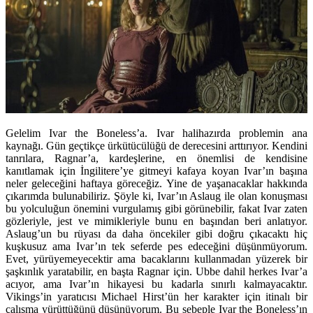
Gelelim Ivar the Boneless’a. Ivar halihazırda problemin ana
kaynağı. Gün geçtikçe ürkütücülüğü de derecesini arttırıyor. Kendini
tanrılara, Ragnar’a, kardeşlerine, en önemlisi de kendisine
kanıtlamak için İngilitere’ye gitmeyi kafaya koyan Ivar’ın başına
neler geleceğini haftaya göreceğiz. Yine de yaşanacaklar hakkında
çıkarımda bulunabiliriz. Şöyle ki, Ivar’ın Aslaug ile olan konuşması
bu yolculuğun önemini vurgulamış gibi görünebilir, fakat Ivar zaten
gözleriyle, jest ve mimikleriyle bunu en başından beri anlatıyor.
Aslaug’un bu rüyası da daha öncekiler gibi doğru çıkacaktı hiç
kuşkusuz ama Ivar’ın tek seferde pes edeceğini düşünmüyorum.
Evet, yürüyemeyecektir ama bacaklarını kullanmadan yüzerek bir
şaşkınlık yaratabilir, en başta Ragnar için. Ubbe dahil herkes Ivar’a
acıyor, ama Ivar’ın hikayesi bu kadarla sınırlı kalmayacaktır.
Vikings’in yaratıcısı Michael Hirst’ün her karakter için itinalı bir
çalışma yürüttüğünü düşünüyorum. Bu sebeple Ivar the Boneless’ın