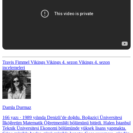
Travis Fimmel
Vikings
Vikings 4. sezon
Vikings 4. sezon
incelemeleri
Damla Durmaz
166 yazı
·
1989 yılında Denizli’de doğdu. Boğaziçi Üniversitesi
İlköğretim Matematik Öğretmenliği bölümünü bitirdi. Halen İstanbul
Teknik Üniversitesi Ekonomi bölümünde yüksek lisans yapmakta.