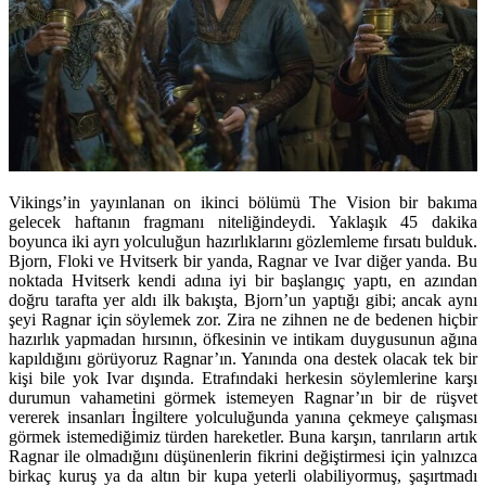
Vikings’in yayınlanan on ikinci bölümü The Vision bir bakıma
gelecek haftanın fragmanı niteliğindeydi. Yaklaşık 45 dakika
boyunca iki ayrı yolculuğun hazırlıklarını gözlemleme fırsatı bulduk.
Bjorn, Floki ve Hvitserk bir yanda, Ragnar ve Ivar diğer yanda. Bu
noktada Hvitserk kendi adına iyi bir başlangıç yaptı, en azından
doğru tarafta yer aldı ilk bakışta, Bjorn’un yaptığı gibi; ancak aynı
şeyi Ragnar için söylemek zor. Zira ne zihnen ne de bedenen hiçbir
hazırlık yapmadan hırsının, öfkesinin ve intikam duygusunun ağına
kapıldığını görüyoruz Ragnar’ın. Yanında ona destek olacak tek bir
kişi bile yok Ivar dışında. Etrafındaki herkesin söylemlerine karşı
durumun vahametini görmek istemeyen Ragnar’ın bir de rüşvet
vererek insanları İngiltere yolculuğunda yanına çekmeye çalışması
görmek istemediğimiz türden hareketler. Buna karşın, tanrıların artık
Ragnar ile olmadığını düşünenlerin fikrini değiştirmesi için yalnızca
birkaç kuruş ya da altın bir kupa yeterli olabiliyormuş, şaşırtmadı