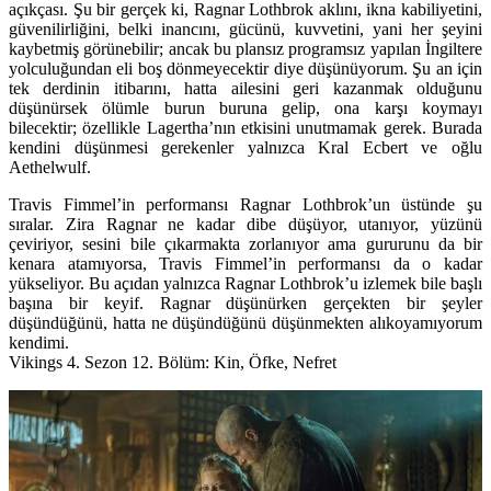
açıkçası. Şu bir gerçek ki, Ragnar Lothbrok aklını, ikna kabiliyetini,
güvenilirliğini, belki inancını, gücünü, kuvvetini, yani her şeyini
kaybetmiş görünebilir; ancak bu plansız programsız yapılan İngiltere
yolculuğundan eli boş dönmeyecektir diye düşünüyorum. Şu an için
tek derdinin itibarını, hatta ailesini geri kazanmak olduğunu
düşünürsek ölümle burun buruna gelip, ona karşı koymayı
bilecektir; özellikle Lagertha’nın etkisini unutmamak gerek. Burada
kendini düşünmesi gerekenler yalnızca Kral Ecbert ve oğlu
Aethelwulf.
Travis Fimmel’in performansı Ragnar Lothbrok’un üstünde şu
sıralar. Zira Ragnar ne kadar dibe düşüyor, utanıyor, yüzünü
çeviriyor, sesini bile çıkarmakta zorlanıyor ama gururunu da bir
kenara atamıyorsa, Travis Fimmel’in performansı da o kadar
yükseliyor. Bu açıdan yalnızca Ragnar Lothbrok’u izlemek bile başlı
başına bir keyif. Ragnar düşünürken gerçekten bir şeyler
düşündüğünü, hatta ne düşündüğünü düşünmekten alıkoyamıyorum
kendimi.
Vikings 4. Sezon 12. Bölüm: Kin, Öfke, Nefret