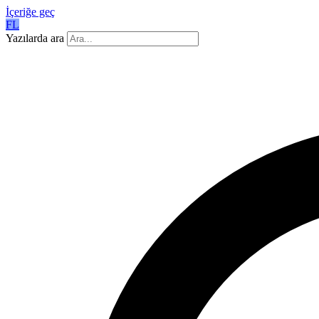
İçeriğe geç
FL
Yazılarda ara