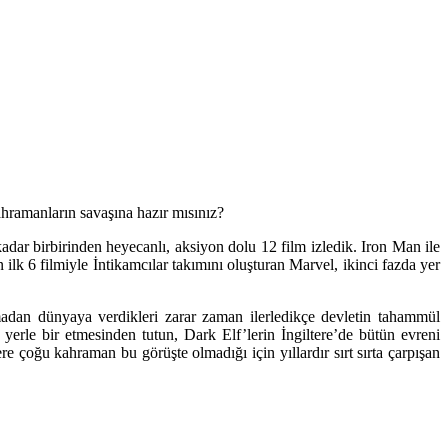
hramanların savaşına hazır mısınız?
adar birbirinden heyecanlı, aksiyon dolu 12 film izledik.
Iron Man
ile
 ilk 6 filmiyle İntikamcılar takımını oluşturan Marvel, ikinci fazda yer
madan dünyaya verdikleri zarar zaman ilerledikçe devletin tahammül
yerle bir etmesinden tutun, Dark Elf’lerin İngiltere’de bütün evreni
 çoğu kahraman bu görüşte olmadığı için yıllardır sırt sırta çarpışan