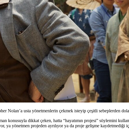
r Nolan’a usta yönetmenlerin çekmek isteyip çeşitli sebeplerden dolay
man konusuyla dikkat çeken, hatta “hayatımın projesi” söylemini kulland
miyor, ya yönetmen projeden ayrılıyor ya da proje gelişme kaydetmediği 