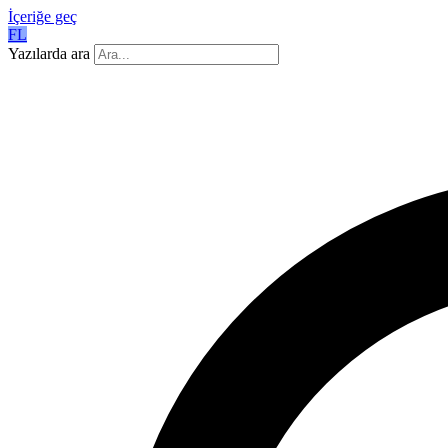
İçeriğe geç
FL
Yazılarda ara