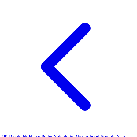
90 Dakikalık Harry Potter Yolculuğu: Wizardhood
Sonraki Yazı