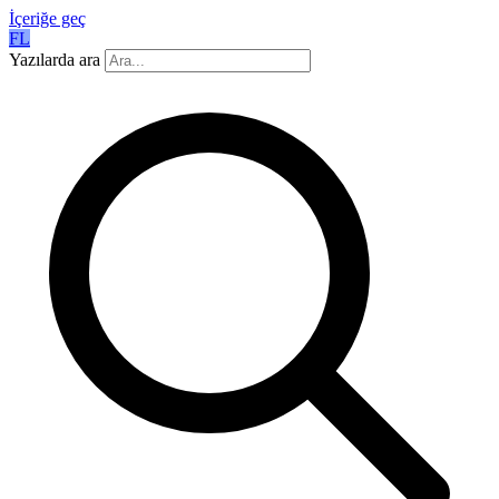
İçeriğe geç
FL
Yazılarda ara