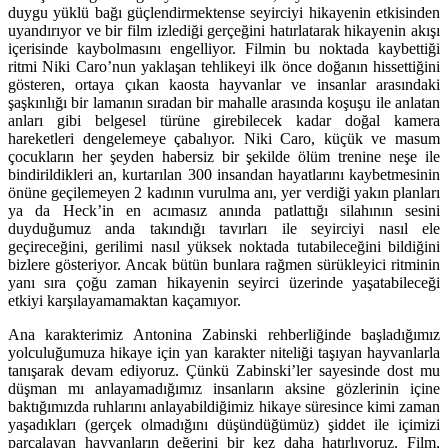
duygu yüklü bağı güçlendirmektense seyirciyi hikayenin etkisinden
uyandırıyor ve bir film izlediği gerçeğini hatırlatarak hikayenin akışı
içerisinde kaybolmasını engelliyor. Filmin bu noktada kaybettiği
ritmi Niki Caro’nun yaklaşan tehlikeyi ilk önce doğanın hissettiğini
gösteren, ortaya çıkan kaosta hayvanlar ve insanlar arasındaki
şaşkınlığı bir lamanın sıradan bir mahalle arasında koşuşu ile anlatan
anları gibi belgesel türüne girebilecek kadar doğal kamera
hareketleri dengelemeye çabalıyor. Niki Caro, küçük ve masum
çocukların her şeyden habersiz bir şekilde ölüm trenine neşe ile
bindirildikleri an, kurtarılan 300 insandan hayatlarını kaybetmesinin
önüne geçilemeyen 2 kadının vurulma anı, yer verdiği yakın planları
ya da Heck’in en acımasız anında patlattığı silahının sesini
duyduğumuz anda takındığı tavırları ile seyirciyi nasıl ele
geçireceğini, gerilimi nasıl yüksek noktada tutabileceğini bildiğini
bizlere gösteriyor. Ancak bütün bunlara rağmen sürükleyici ritminin
yanı sıra çoğu zaman hikayenin seyirci üzerinde yaşatabileceği
etkiyi karşılayamamaktan kaçamıyor.
Ana karakterimiz Antonina Zabinski rehberliğinde başladığımız
yolculuğumuza hikaye için yan karakter niteliği taşıyan hayvanlarla
tanışarak devam ediyoruz. Çünkü Zabinski’ler sayesinde dost mu
düşman mı anlayamadığımız insanların aksine gözlerinin içine
baktığımızda ruhlarını anlayabildiğimiz hikaye süresince kimi zaman
yaşadıkları (gerçek olmadığını düşündüğümüz) şiddet ile içimizi
parçalayan hayvanların değerini bir kez daha hatırlıyoruz. Film,