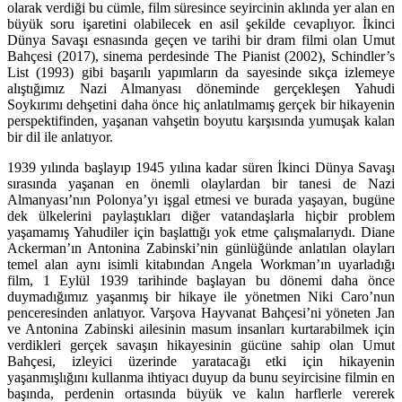
olarak verdiği bu cümle, film süresince seyircinin aklında yer alan en
büyük soru işaretini olabilecek en asil şekilde cevaplıyor. İkinci
Dünya Savaşı esnasında geçen ve tarihi bir dram filmi olan Umut
Bahçesi (2017), sinema perdesinde The Pianist (2002), Schindler’s
List (1993) gibi başarılı yapımların da sayesinde sıkça izlemeye
alıştığımız Nazi Almanyası döneminde gerçekleşen Yahudi
Soykırımı dehşetini daha önce hiç anlatılmamış gerçek bir hikayenin
perspektifinden, yaşanan vahşetin boyutu karşısında yumuşak kalan
bir dil ile anlatıyor.
1939 yılında başlayıp 1945 yılına kadar süren İkinci Dünya Savaşı
sırasında yaşanan en önemli olaylardan bir tanesi de Nazi
Almanyası’nın Polonya’yı işgal etmesi ve burada yaşayan, bugüne
dek ülkelerini paylaştıkları diğer vatandaşlarla hiçbir problem
yaşamamış Yahudiler için başlattığı yok etme çalışmalarıydı. Diane
Ackerman’ın Antonina Zabinski’nin günlüğünde anlatılan olayları
temel alan aynı isimli kitabından Angela Workman’ın uyarladığı
film, 1 Eylül 1939 tarihinde başlayan bu dönemi daha önce
duymadığımız yaşanmış bir hikaye ile yönetmen Niki Caro’nun
penceresinden anlatıyor. Varşova Hayvanat Bahçesi’ni yöneten Jan
ve Antonina Zabinski ailesinin masum insanları kurtarabilmek için
verdikleri gerçek savaşın hikayesinin gücüne sahip olan Umut
Bahçesi, izleyici üzerinde yaratacağı etki için hikayenin
yaşanmışlığını kullanma ihtiyacı duyup da bunu seyircisine filmin en
başında, perdenin ortasında büyük ve kalın harflerle vererek