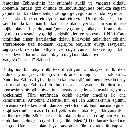
Antonina Zabinski’nin her anlamda güçlü ve yaşamış olduğu
dönemin şartları göz önünde bulundurulduğunda oldukça sağlam
yapıda bir karaktere sahip olduğu gerçeği konusunda seyircisini
kesin olarak ikna etmeyi ihmal etmiyor. Umut Bahçesi, tarih
sayfalarında kocaman bir kara leke olarak yer alan bu son derece
trajik olayın hiç duymadığımız yaşanmış hikayesini anlatırken
uyarlama sırasında yaşadığı değişiklikler ve yönetmeni Niki Caro
tarafından alınan kararlardan dolayı hikayesini anlatırken etkisini
arttırabilecek bazı noktaları kaçırıyor, olayların duygu seviyesini
sağlayacak detayları atlıyor ve çoğu zaman hikaye için kilit,
destekleyici durumlardan çok yan olaylara odaklanıyor.
Varşova “İnsanat” Bahçesi
Bildiğimiz bir olayın ilk kez duyduğumuz hikayesine ilk defa
oldukça yumuşak ve her şeyin çok güzel olduğu, ana karakterimiz
Antonina Zabinski’yi takip eden kamera eşliğinde neredeyse her şey
bir masalmış, Zabinski de bu masalda hayvanlar ile dost olan
prensesimizmiş gibi hissettiren kusursuz açılış sekansıyla açıyoruz
gözlerimizi. Film tarafından çeşitli olaylar aracılığı ile ana
karakterimiz, Antonina Zabinski’nin eşi Jan Zabinski’nin eğitimli
olmasına ve herkes tarafından asıl yetkili olarak tanınmasına rağmen
kağıt üzerinde olmasa da asıl yetki sahibi olan kişi olduğuna ikna
ediliyoruz. Film süresince ana karakter olmamasına rağmen Arnost
Goldflam, oldukça başarılı bir şekilde işlediği Dr. Jansuz karakteri
ve çocuklarla var olan ilişki sayesinde filmin dramatik yapısını