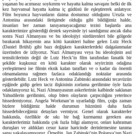
yaşanan bu acımasız soykırımı ve hayatta kalma savaşını belki de ilk
kez hayvansal hayatta kalma iç güdüsü ile eşleştirerek anlatıyor.
Film boyunca hayvanların daima dostumuz olduğunu Urszla ve
Antonina arasındaki iletişimde olduğu gibi bildiğimiz halde,
insanları her zaman tanıyamayacağımız tezini başlarda ana
karakterimize gösterdiği destek sayesinde iyi sandığımız ancak daha
sonra Nazi Almanyası ve bu ideolojiyi sürdürenleri bile gölgede
bırakarak hikayenin ana kötü karakteri haline gelen Lutz Heck
(Daniel Brühl) gibi bazı değişken karakterlerdeki dalgalanmalar
üzerinden de izliyoruz. Nazi Almanyası veya bu ideolojinin asıl
temsilcilerinin değil de Lutz Heck’in film tarafından fanatik bir
şekilde kuşkusuz en kötü karakter olarak seyircinin odağına
yerleştirmesi ise filmin eksik kalan tarafları ve o kadar da önemli
olmamalarına rağmen fazlaca odaklandığı noktalar arasında
gösterilebilir. Lutz Heck ve Antonina Zabinski arasındaki tecavüzün
eşiğinde gidip gelen taciz ilişkisinin zorlama gerilimine öyle fazla
odaklanıyoruz ki, Nazi Almanyasının askerlerinin kalbinde saklanan
Yahudilerin gerilimini, olup biten olayların çarpıcılığını yeterince
hissedemiyoruz. Angela Workman’ın uyarladığı film, çoğu zaman
bizlere bildiğimiz halde durumun hüznünü daha fazla
hissedebileceğimiz detayları vermiyor. Genel olarak karakterler
hakkında, özellikle de sıkı bir bağ kurmamız gereken ana
karakterlerimiz hakkında çok fazla bilgi alamıyor, onları kahraman
duruşları ve aldıkları cesur karar haricinde derinlemesine tanıma
şansı yakalayamıyoruz. Örneğin, Jan Zabinski’nin Polonya’nın Nazi