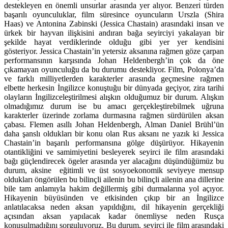
destekleyen en önemli unsurlar arasında yer alıyor. Benzeri türden
başarılı oyunculuklar, film süresince oyuncuların Urszla (Shira
Haas) ve Antonina Zabinski (Jessica Chastain) arasındaki insan ve
ürkek bir hayvan ilişkisini andıran bağa seyirciyi yakalayan bir
şekilde hayat verdiklerinde olduğu gibi yer yer kendisini
gösteriyor. Jessica Chastain’in yetersiz aksanına rağmen göze çarpan
performansının karşısında Johan Heldenbergh’in çok da öne
çıkamayan oyunculuğu da bu durumu destekliyor. Film, Polonya’da
ve farklı milliyetlerden karakterler arasında geçmesine rağmen
elbette herkesin İngilizce konuştuğu bir dünyada geçiyor, zira tarihi
olayların İngilizceleştirilmesi alışkın olduğumuz bir durum. Alışkın
olmadığımız durum ise bu amacı gerçekleştirebilmek uğruna
karakterler üzerinde zorlama durmasına rağmen sürdürülen aksan
çabası. Flemen asıllı Johan Heldenbergh, Alman Daniel Brühl’ün
daha şanslı oldukları bir konu olan Rus aksanı ne yazık ki Jessica
Chastain’in başarılı performansına gölge düşürüyor. Hikayenin
otantikliğini ve samimiyetini besleyerek seyirci ile film arasındaki
bağı güçlendirecek ögeler arasında yer alacağını düşündüğümüz bu
durum, aksine eğitimli ve üst sosyoekonomik seviyeye mensup
oldukları öngörülen bu bilinçli ailenin bu bilinçli ailenin ana dillerine
bile tam anlamıyla hakim değillermiş gibi durmalarına yol açıyor.
Hikayenin büyüsünden ve etkisinden çıkıp bir an İngilizce
anlatılacaksa neden aksan yapıldığını, dil hikayenin gerçekliği
açısından aksan yapılacak kadar önemliyse neden Rusça
konuşulmadığını sorguluyoruz. Bu durum, seyirci ile film arasındaki