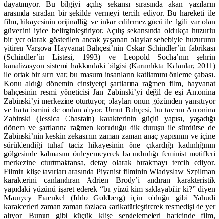
dayatmıyor. Bu bilgiyi açılış sekansı sırasında akan yazıların
arasında sıradan bir şekilde vermeyi tercih ediyor. Bu hareketi ile
film, hikayesinin orijinalliği ve inkar edilemez gücü ile ilgili var olan
güvenini iyice belirginleştiriyor. Açılış sekansında oldukça huzurlu
bir yer olarak gösterilen ancak yaşanan olaylar sebebiyle huzurunu
yitiren Varşova Hayvanat Bahçesi’nin Oskar Schindler’in fabrikası
(Schindler’in Listesi, 1993) ve Leopold Socha’nın şehrin
kanalizasyon sistemi hakkındaki bilgisi (Karanlıkta Kalanlar, 2011)
ile ortak bir sırrı var; bu masum insanların katliamını önleme çabası.
Konu aldığı dönemin cinsiyetçi şartlarına rağmen film, hayvanat
bahçesinin resmi yöneticisi Jan Zabinski’yi değil de eşi Antonina
Zabinski’yi merkezine oturtuyor, olayları onun gözünden yansıtıyor
ve hatta ismini de ondan alıyor. Umut Bahçesi, bu tavrını Antonina
Zabinski (Jessica Chastain) karakterinin güçlü yapısı, yaşadığı
dönem ve şartlarına rağmen koruduğu dik duruşu ile sürdürse de
Zabinski’nin keskin zekasının zaman zaman anaç yapısının ve içine
sürüklendiği tuhaf taciz hikayesinin öne çıkardığı kadınlığının
gölgesinde kalmasını önleyemeyerek barındırdığı feminist motifleri
merkezine oturtmaktansa, detay olarak bırakmayı tercih ediyor.
Filmin klişe tavırları arasında Piyanist filminin Wladyslaw Szpilman
karakterini canlandıran Adrien Brody’i andıran karakteristik
yapıdaki yüzünü işaret ederek “bu yüzü kim saklayabilir ki?” diyen
Maurycy Fraenkel (Iddo Goldberg) için olduğu gibi Yahudi
karakterleri zaman zaman fazlaca karikatürleştirerek resmedişi de yer
alıyor. Bunun gibi küçük klişe sendelemeleri haricinde film,