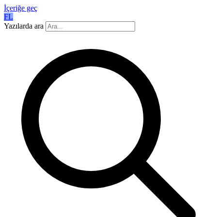
İçeriğe geç
FL
Yazılarda ara