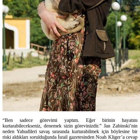
“Ben sadece görevimi yaptım. Eğer birinin hayatını
kurtarabilecekseniz, denemek sizin görevinizdir.” Jan Zabinski’nin
neden Yahudileri savaş sırasında kurtarabilmek için böylesine bir
riski aldıkları sorulduğunda İsrail gazetesinden Noah Kliger’a cevap