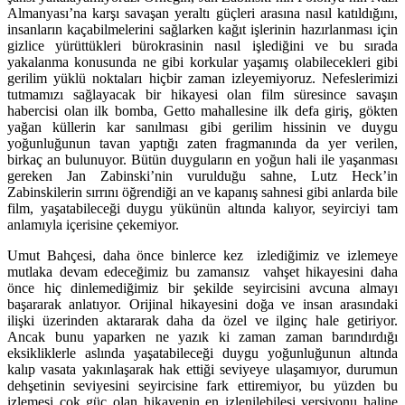
Almanyası’na karşı savaşan yeraltı güçleri arasına nasıl katıldığını,
insanların kaçabilmelerini sağlarken kağıt işlerinin hazırlanması için
gizlice yürüttükleri bürokrasinin nasıl işlediğini ve bu sırada
yakalanma konusunda ne gibi korkular yaşamış olabilecekleri gibi
gerilim yüklü noktaları hiçbir zaman izleyemiyoruz. Nefeslerimizi
tutmamızı sağlayacak bir hikayesi olan film süresince savaşın
habercisi olan ilk bomba, Getto mahallesine ilk defa giriş, gökten
yağan küllerin kar sanılması gibi gerilim hissinin ve duygu
yoğunluğunun tavan yaptığı zaten fragmanında da yer verilen,
birkaç an bulunuyor. Bütün duyguların en yoğun hali ile yaşanması
gereken Jan Zabinski’nin vurulduğu sahne, Lutz Heck’in
Zabinskilerin sırrını öğrendiği an ve kapanış sahnesi gibi anlarda bile
film, yaşatabileceği duygu yükünün altında kalıyor, seyirciyi tam
anlamıyla içerisine çekemiyor.
Umut Bahçesi, daha önce binlerce kez izlediğimiz ve izlemeye
mutlaka devam edeceğimiz bu zamansız vahşet hikayesini daha
önce hiç dinlemediğimiz bir şekilde seyircisini avcuna almayı
başararak anlatıyor. Orijinal hikayesini doğa ve insan arasındaki
ilişki üzerinden aktararak daha da özel ve ilginç hale getiriyor.
Ancak bunu yaparken ne yazık ki zaman zaman barındırdığı
eksikliklerle aslında yaşatabileceği duygu yoğunluğunun altında
kalıp vasata yakınlaşarak hak ettiği seviyeye ulaşamıyor, durumun
dehşetinin seviyesini seyircisine fark ettiremiyor, bu yüzden bu
izlemesi çok güç olan hikayenin en izlenilebilesi versiyonu haline