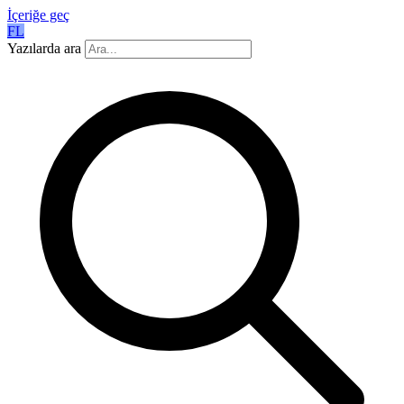
İçeriğe geç
FL
Yazılarda ara