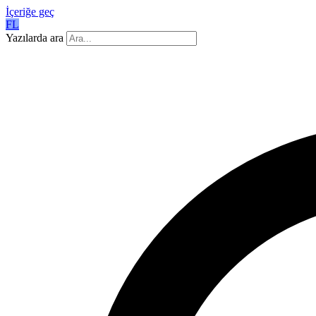
İçeriğe geç
FL
Yazılarda ara