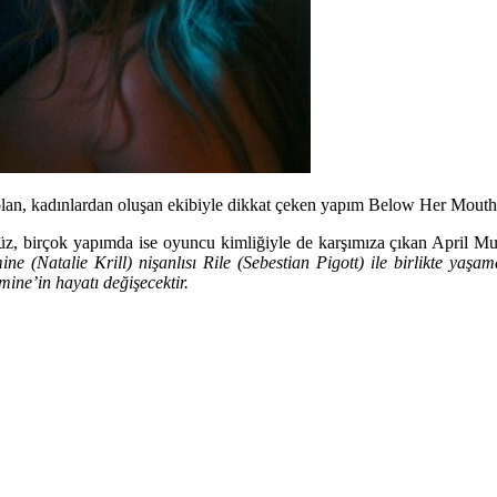
k olan, kadınlardan oluşan ekibiyle dikkat çeken yapım Below Her Mout
birçok yapımda ise oyuncu kimliğiyle de karşımıza çıkan April Mull
ne (Natalie Krill) nişanlısı Rile (Sebestian Pigott) ile birlikte yaşam
smine’in hayatı değişecektir.