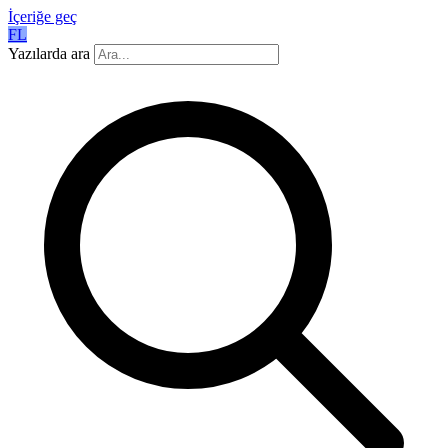
İçeriğe geç
FL
Yazılarda ara