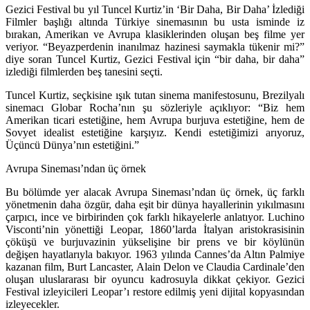
Gezici Festival bu yıl
Tuncel Kurtiz’in ‘Bir Daha, Bir Daha’ İzlediği
Filmler
başlığı altında Türkiye sinemasının bu usta isminde iz
bırakan, Amerikan ve Avrupa klasiklerinden oluşan beş filme yer
veriyor. “Beyazperdenin inanılmaz hazinesi saymakla tükenir mi?”
diye soran Tuncel Kurtiz, Gezici Festival için “bir daha, bir daha”
izlediği filmlerden beş tanesini seçti.
Tuncel Kurtiz, seçkisine ışık tutan sinema manifestosunu, Brezilyalı
sinemacı Globar Rocha’nın şu sözleriyle açıklıyor: “Biz hem
Amerikan ticari estetiğine, hem Avrupa burjuva estetiğine, hem de
Sovyet idealist estetiğine karşıyız. Kendi estetiğimizi arıyoruz,
Üçüncü Dünya’nın estetiğini.”
Avrupa Sineması’ndan üç örnek
Bu bölümde yer alacak Avrupa Sineması’ndan üç örnek, üç farklı
yönetmenin daha özgür, daha eşit bir dünya hayallerinin yıkılmasını
çarpıcı, ince ve birbirinden çok farklı hikayelerle anlatıyor.
Luchino
Visconti
’nin yönettiği
Leopar
, 1860’larda İtalyan aristokrasisinin
çöküşü ve burjuvazinin yükselişine bir prens ve bir köylünün
değişen hayatlarıyla bakıyor. 1963 yılında Cannes’da Altın Palmiye
kazanan film, Burt Lancaster, Alain Delon ve Claudia Cardinale’den
oluşan uluslararası bir oyuncu kadrosuyla dikkat çekiyor. Gezici
Festival izleyicileri Leopar’ı restore edilmiş yeni dijital kopyasından
izleyecekler.