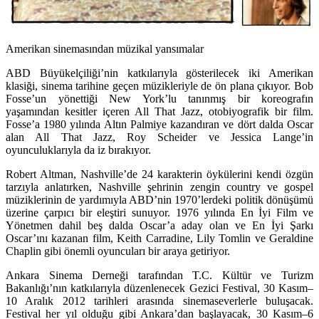
Amerikan sinemasından müzikal yansımalar
ABD Büyükelçiliği’nin katkılarıyla gösterilecek iki Amerikan
klasiği, sinema tarihine geçen müzikleriyle de ön plana çıkıyor.
Bob
Fosse
’un yönettiği New York’lu tanınmış bir koreografın
yaşamından kesitler içeren
All That Jazz,
otobiyografik bir film.
Fosse’a 1980 yılında Altın Palmiye kazandıran ve dört dalda Oscar
alan
All That Jazz
, Roy Scheider ve Jessica Lange’in
oyunculuklarıyla da iz bırakıyor.
Robert Altman, Nashville’de 24 karakterin öykülerini kendi özgün
tarzıyla anlatırken, Nashville şehrinin zengin country ve gospel
müziklerinin de yardımıyla ABD’nin 1970’lerdeki politik dönüşümü
üzerine çarpıcı bir eleştiri sunuyor. 1976 yılında En İyi Film ve
Yönetmen dahil beş dalda Oscar’a aday olan ve En İyi Şarkı
Oscar’ını kazanan film, Keith Carradine, Lily Tomlin ve Geraldine
Chaplin gibi önemli oyuncuları bir araya getiriyor.
Ankara Sinema Derneği tarafından T.C. Kültür ve Turizm
Bakanlığı’nın katkılarıyla düzenlenecek Gezici Festival, 30 Kasım–
10 Aralık 2012 tarihleri arasında sinemaseverlerle buluşacak.
Festival her yıl olduğu gibi Ankara’dan başlayacak, 30 Kasım–6