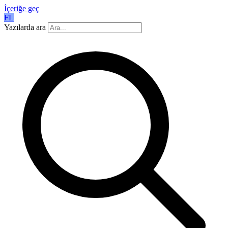
İçeriğe geç
FL
Yazılarda ara