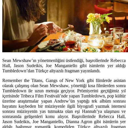
Sean Mewshaw’ın yönetmenliğini üstlendiği, başrollerinde Rebecca
Hall, Jason Sudeikis, Joe Manganiello gibi isimlerin yer aldığı
Tumbledown’dan Türkçe altyazılı fragman yayınlandı.
Remember the Titans, Gangs of New York
gibi filmlerde asistan
olarak çalışmış olan
Sean Mewshaw
, yönettiği kısa filmlerden sonra
Tumbledown
ile uzun metraja geçiyor. Prömiyerini geçtiğimiz yıl
içerisinde Tribeca Film Festivali’nde yapan Tumbledown, pop kültür
üzerine araştırmalar yapan Andrew’ün yaptığı tek albüm sonrası
hayatını kaybeden bir müzisyenle ilgili biyografi yazmak istemesi
sonrası müzisyenin yas tutmakta olan eşi Hannah’ya ulaşması ve
sonrasında gelişenleri konu alıyor. Başrollerinde
Rebecca Hall,
Jason Sudeikis, Joe Manganiello, Dianna Agron
gibi isimlerin yer
aldığı bağımsız romantik komediden Türkçe altyazılı fragman