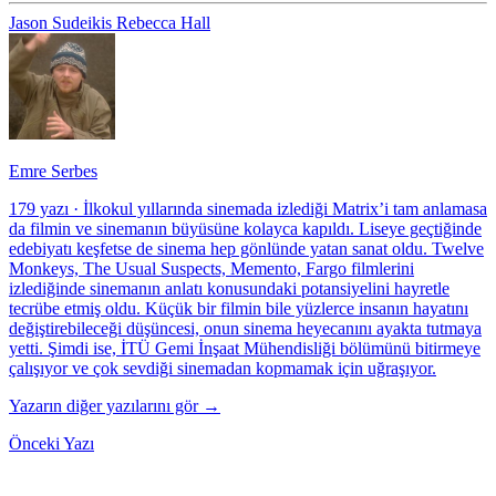
Jason Sudeikis
Rebecca Hall
Emre Serbes
179 yazı
·
İlkokul yıllarında sinemada izlediği Matrix’i tam anlamasa
da filmin ve sinemanın büyüsüne kolayca kapıldı. Liseye geçtiğinde
edebiyatı keşfetse de sinema hep gönlünde yatan sanat oldu. Twelve
Monkeys, The Usual Suspects, Memento, Fargo filmlerini
izlediğinde sinemanın anlatı konusundaki potansiyelini hayretle
tecrübe etmiş oldu. Küçük bir filmin bile yüzlerce insanın hayatını
değiştirebileceği düşüncesi, onun sinema heyecanını ayakta tutmaya
yetti. Şimdi ise, İTÜ Gemi İnşaat Mühendisliği bölümünü bitirmeye
çalışıyor ve çok sevdiği sinemadan kopmamak için uğraşıyor.
Yazarın diğer yazılarını gör →
Önceki Yazı