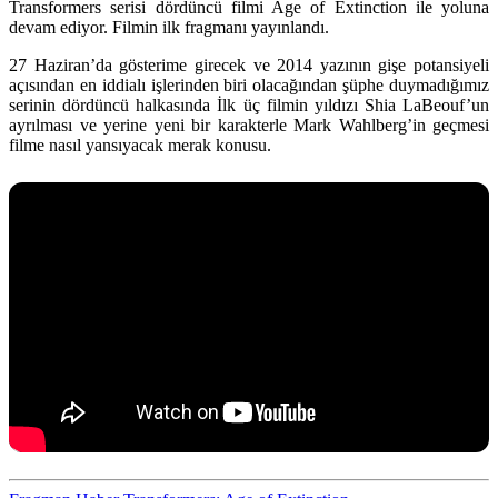
Transformers serisi dördüncü filmi Age of Extinction ile yoluna
devam ediyor. Filmin ilk fragmanı yayınlandı.
27 Haziran’da gösterime girecek ve 2014 yazının gişe potansiyeli
açısından en iddialı işlerinden biri olacağından şüphe duymadığımız
serinin dördüncü halkasında İlk üç filmin yıldızı Shia LaBeouf’un
ayrılması ve yerine yeni bir karakterle Mark Wahlberg’in geçmesi
filme nasıl yansıyacak merak konusu.