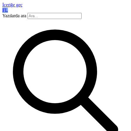
İçeriğe geç
FL
Yazılarda ara