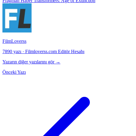
Fragman
Haber
Transformers: Age of Extinction
FilmLoverss
7890 yazı
·
Filmloverss.com Editör Hesabı
Yazarın diğer yazılarını gör →
Önceki Yazı