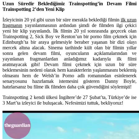
Uzun Süredir Beklediğimiz Trainspotting’in Devam Filmi
Trainspotting 2’den Yeni Klip
İzleyicinin 20 yıl gibi uzun bir süre merakla beklediği filmin
ilk uzun
fragmanın
yayınlanmasının ardından şimdi de filmden ilgi çekici
yeni bir klip yayınlandı. İlk filmin 20 yıl sonrasında geçecek olan
Trainspotting 2, Sick Boy ve Renton’un bir porno film çekmek için
Edinburgh’ta bir araya gelmesiyle beraber yaşanan bir dizi olayı
mercek altına alacak. Sinema tarihinde kült olan bir filmin yıllar
sonra gelen devam filmi, oyuncuların açıklamalarından ve
yayınlanan fragmanlardan anladığımız kadarıyla ilk filmi
aratmayacak gibi! Devam filmi çekmek için uzun bir süre
beklemesinin nedeni olarak hem karakterlerin yaşlanmasını beklemiş
olmasını hem de Welsh’in Porno adlı romanından esinlenerek
senaryosunu hazırlamak istemesini gösteren Danny Boyle,
hatırlarsanız bu filme ilk filmden daha çok güvendiğini söylemişti!
Trainspotting 2 kendi ülkesi İngiltere’de 27 Şubat’ta, Türkiye’de ise
3 Mart’ta izleyici ile buluşacak. Nefesimizi tuttuk, bekliyoruz!