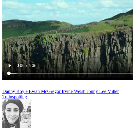
Danny Boyle
Ewan McGregor
Irvine Welsh
Jonny Lee Miller
Trainspotting