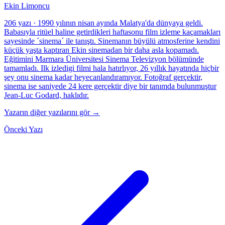
Ekin Limoncu
206 yazı
·
1990 yılının nisan ayında Malatya'da dünyaya geldi.
Babasıyla ritüel haline getirdikleri haftasonu film izleme kaçamakları
sayesinde ´sinema´ ile tanıştı. Sinemanın büyülü atmosferine kendini
küçük yaşta kaptıran Ekin sinemadan bir daha asla kopamadı.
Eğitimini Marmara Üniversitesi Sinema Televizyon bölümünde
tamamladı. Ilk izledigi filmi hala hatırlıyor, 26 yıllık hayatında hiçbir
şey onu sinema kadar heyecanlandıramıyor. Fotoğraf gerçektir,
sinema ise saniyede 24 kere gerçektir diye bir tanımda bulunmuştur
Jean-Luc Godard, haklıdır.
Yazarın diğer yazılarını gör →
Önceki Yazı