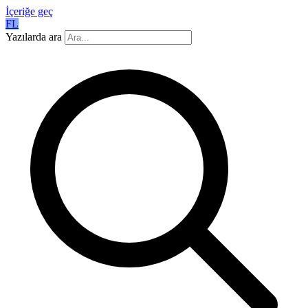
İçeriğe geç
FL
Yazılarda ara