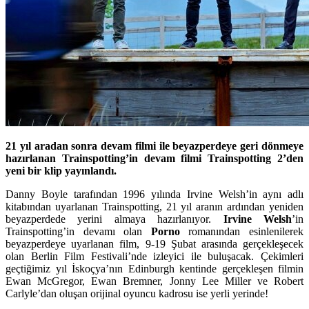
21 yıl aradan sonra devam filmi ile beyazperdeye geri dönmeye
hazırlanan Trainspotting’in devam filmi Trainspotting 2’den
yeni bir klip yayınlandı.
Danny Boyle tarafından 1996 yılında Irvine Welsh’in aynı adlı
kitabından uyarlanan Trainspotting, 21 yıl aranın ardından yeniden
beyazperdede yerini almaya hazırlanıyor.
Irvine Welsh
’in
Trainspotting’in
devamı olan
Porno
romanından esinlenilerek
beyazperdeye uyarlanan film, 9-19 Şubat arasında gerçekleşecek
olan Berlin Film Festivali’nde izleyici ile buluşacak. Çekimleri
geçtiğimiz yıl İskoçya’nın Edinburgh kentinde gerçekleşen filmin
Ewan McGregor, Ewan Bremner, Jonny Lee Miller ve Robert
Carlyle’dan oluşan orijinal oyuncu kadrosu ise yerli yerinde!