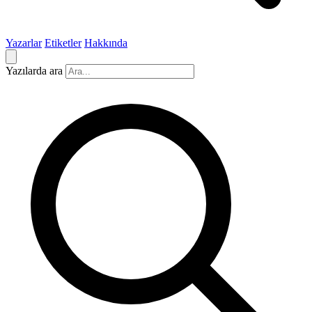
Yazarlar
Etiketler
Hakkında
Yazılarda ara