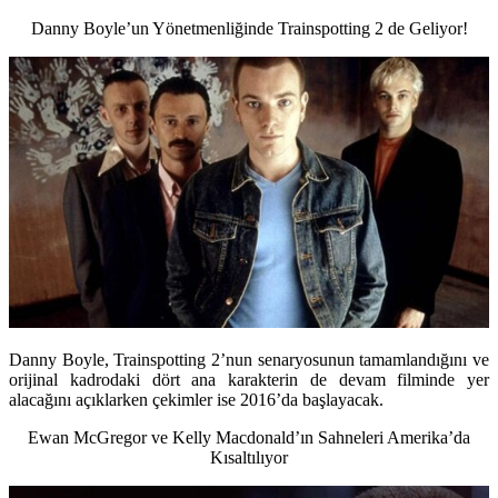
Danny Boyle’un Yönetmenliğinde Trainspotting 2 de Geliyor!
Danny Boyle, Trainspotting 2’nun senaryosunun tamamlandığını ve
orijinal kadrodaki dört ana karakterin de devam filminde yer
alacağını açıklarken çekimler ise 2016’da başlayacak.
Ewan McGregor ve Kelly Macdonald’ın Sahneleri Amerika’da
Kısaltılıyor