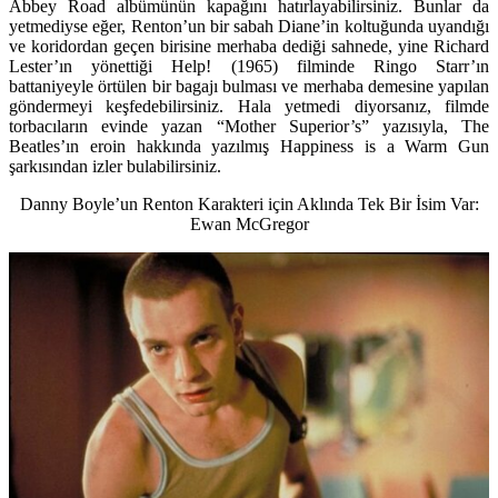
Abbey Road albümünün kapağını hatırlayabilirsiniz. Bunlar da
yetmediyse eğer, Renton’un bir sabah Diane’in koltuğunda uyandığı
ve koridordan geçen birisine merhaba dediği sahnede, yine Richard
Lester’ın yönettiği Help! (1965) filminde Ringo Starr’ın
battaniyeyle örtülen bir bagajı bulması ve merhaba demesine yapılan
göndermeyi keşfedebilirsiniz. Hala yetmedi diyorsanız, filmde
torbacıların evinde yazan “Mother Superior’s” yazısıyla, The
Beatles’ın eroin hakkında yazılmış Happiness is a Warm Gun
şarkısından izler bulabilirsiniz.
Danny Boyle’un Renton Karakteri için Aklında Tek Bir İsim Var:
Ewan McGregor