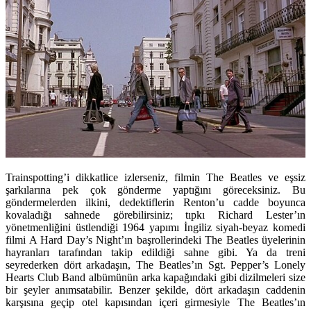
Trainspotting’i dikkatlice izlerseniz, filmin The Beatles ve eşsiz
şarkılarına pek çok gönderme yaptığını göreceksiniz. Bu
göndermelerden ilkini, dedektiflerin Renton’u cadde boyunca
kovaladığı sahnede görebilirsiniz; tıpkı Richard Lester’ın
yönetmenliğini üstlendiği 1964 yapımı İngiliz siyah-beyaz komedi
filmi A Hard Day’s Night’ın başrollerindeki The Beatles üyelerinin
hayranları tarafından takip edildiği sahne gibi. Ya da treni
seyrederken dört arkadaşın, The Beatles’ın Sgt. Pepper’s Lonely
Hearts Club Band albümünün arka kapağındaki gibi dizilmeleri size
bir şeyler anımsatabilir. Benzer şekilde, dört arkadaşın caddenin
karşısına geçip otel kapısından içeri girmesiyle The Beatles’ın