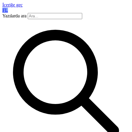
İçeriğe geç
FL
Yazılarda ara