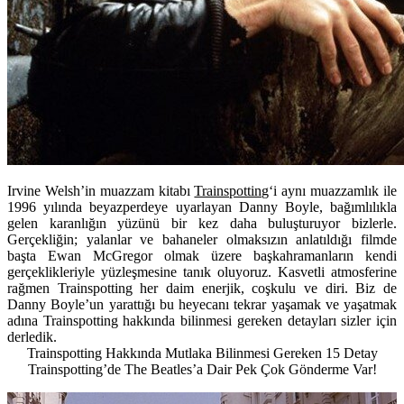
Irvine Welsh’in muazzam kitabı
Trainspotting
‘i aynı muazzamlık ile
1996 yılında beyazperdeye uyarlayan Danny Boyle, bağımlılıkla
gelen karanlığın yüzünü bir kez daha buluşturuyor bizlerle.
Gerçekliğin; yalanlar ve bahaneler olmaksızın anlatıldığı filmde
başta Ewan McGregor olmak üzere başkahramanların kendi
gerçeklikleriyle yüzleşmesine tanık oluyoruz. Kasvetli atmosferine
rağmen Trainspotting her daim enerjik, coşkulu ve diri. Biz de
Danny Boyle’un yarattığı bu heyecanı tekrar yaşamak ve yaşatmak
adına Trainspotting hakkında bilinmesi gereken detayları sizler için
derledik.
Trainspotting Hakkında Mutlaka Bilinmesi Gereken 15 Detay
Trainspotting’de The Beatles’a Dair Pek Çok Gönderme Var!