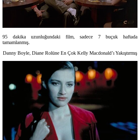
95 dakika uzunluğundaki film, sadece 7 buçuk haftada
tamamlanmış.
Danny Boyle, Diane Rolüne En Çok Kelly Macdonald’ı Yakıştırmış