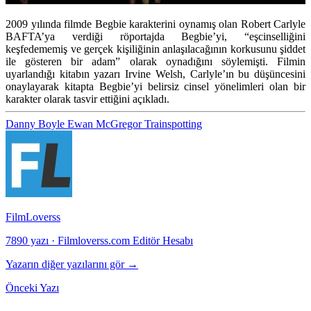
2009 yılında filmde Begbie karakterini oynamış olan Robert Carlyle
BAFTA’ya verdiği röportajda Begbie’yi, “eşcinselliğini
keşfedememiş ve gerçek kişiliğinin anlaşılacağının korkusunu şiddet
ile gösteren bir adam” olarak oynadığını söylemişti. Filmin
uyarlandığı kitabın yazarı Irvine Welsh, Carlyle’ın bu düşüncesini
onaylayarak kitapta Begbie’yi belirsiz cinsel yönelimleri olan bir
karakter olarak tasvir ettiğini açıkladı.
Danny Boyle
Ewan McGregor
Trainspotting
FilmLoverss
7890 yazı
·
Filmloverss.com Editör Hesabı
Yazarın diğer yazılarını gör →
Önceki Yazı