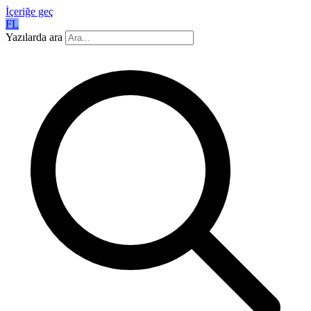
İçeriğe geç
FL
Yazılarda ara