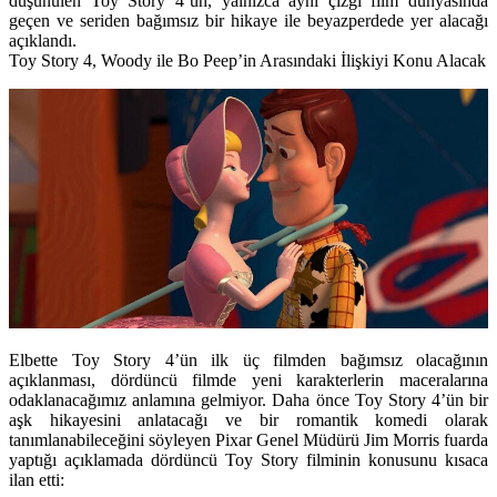
düşünülen Toy Story 4’ün, yalnızca aynı çizgi film dünyasında
geçen ve seriden bağımsız bir hikaye ile beyazperdede yer alacağı
açıklandı.
Toy Story 4, Woody ile Bo Peep’in Arasındaki İlişkiyi Konu Alacak
Elbette Toy Story 4’ün ilk üç filmden bağımsız olacağının
açıklanması, dördüncü filmde yeni karakterlerin maceralarına
odaklanacağımız anlamına gelmiyor. Daha önce Toy Story 4’ün bir
aşk hikayesini anlatacağı ve bir romantik komedi olarak
tanımlanabileceğini söyleyen Pixar Genel Müdürü Jim Morris fuarda
yaptığı açıklamada dördüncü Toy Story filminin konusunu kısaca
ilan etti: