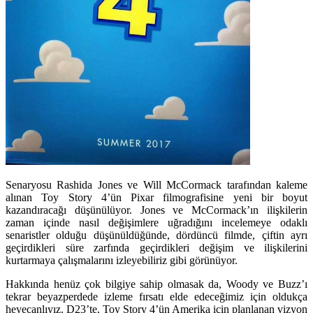
Senaryosu Rashida Jones ve Will McCormack tarafından kaleme
alınan Toy Story 4’ün Pixar filmografisine yeni bir boyut
kazandıracağı düşünülüyor. Jones ve McCormack’ın ilişkilerin
zaman içinde nasıl değişimlere uğradığını incelemeye odaklı
senaristler olduğu düşünüldüğünde, dördüncü filmde, çiftin ayrı
geçirdikleri süre zarfında geçirdikleri değişim ve ilişkilerini
kurtarmaya çalışmalarını izleyebiliriz gibi görünüyor.
Hakkında henüz çok bilgiye sahip olmasak da, Woody ve Buzz’ı
tekrar beyazperdede izleme fırsatı elde edeceğimiz için oldukça
heyecanlıyız. D23’te, Toy Story 4’ün Amerika için planlanan vizyon