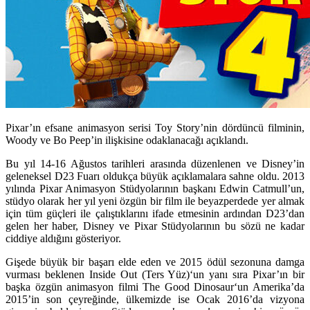
Pixar’ın efsane animasyon serisi Toy Story’nin dördüncü filminin,
Woody ve Bo Peep’in ilişkisine odaklanacağı açıklandı.
Bu yıl 14-16 Ağustos tarihleri arasında düzenlenen ve Disney’in
geleneksel
D23 Fuarı
oldukça büyük açıklamalara sahne oldu. 2013
yılında Pixar Animasyon Stüdyolarının başkanı Edwin Catmull’un,
stüdyo olarak her yıl yeni özgün bir film ile beyazperdede yer almak
için tüm güçleri ile çalıştıklarını ifade etmesinin ardından D23’dan
gelen her haber, Disney ve Pixar Stüdyolarının bu sözü ne kadar
ciddiye aldığını gösteriyor.
Gişede büyük bir başarı elde eden ve 2015 ödül sezonuna damga
vurması beklenen
Inside Out (Ters Yüz)
‘un yanı sıra Pixar’ın bir
başka özgün animasyon filmi
The Good Dinosaur
‘un Amerika’da
2015’in son çeyreğinde, ülkemizde ise Ocak 2016’da vizyona