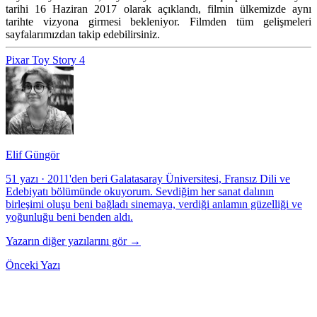
tarihi 16 Haziran 2017 olarak açıklandı, filmin ülkemizde aynı
tarihte vizyona girmesi bekleniyor. Filmden tüm gelişmeleri
sayfalarımızdan takip edebilirsiniz.
Pixar
Toy Story 4
Elif Güngör
51 yazı
·
2011'den beri Galatasaray Üniversitesi, Fransız Dili ve
Edebiyatı bölümünde okuyorum. Sevdiğim her sanat dalının
birleşimi oluşu beni bağladı sinemaya, verdiği anlamın güzelliği ve
yoğunluğu beni benden aldı.
Yazarın diğer yazılarını gör →
Önceki Yazı