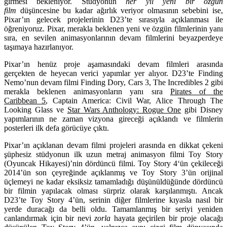
girmesi bekleniyor. Stüdyonun
her yıl yeni bir özgün
film
düşüncesine bu kadar ağırlık veriyor olmasının sebebini ise,
Pixar’ın gelecek projelerinin D23’te sırasıyla açıklanması ile
öğreniyoruz. Pixar, merakla beklenen yeni ve özgün filmlerinin yanı
sıra, en sevilen animasyonlarının devam filmlerini beyazperdeye
taşımaya hazırlanıyor.
Pixar’ın henüz proje aşamasındaki devam filmleri arasında
gerçekten de heyecan verici yapımlar yer alıyor. D23’te Finding
Nemo’nun devam filmi
Finding Dory, Cars 3, The Incredibles 2
gibi
merakla beklenen animasyonların yanı sıra
Pirates of the
Caribbean 5
, Captain America: Civil War, Alice Through The
Looking Glass
ve
Star Wars Anthology: Rogue One
gibi Disney
yapımlarının ne zaman vizyona gireceği açıklandı ve filmlerin
posterleri ilk defa görücüye çıktı.
Pixar’ın açıklanan devam filmi projeleri arasında en dikkat çekeni
şüphesiz stüdyonun ilk uzun metraj animasyon filmi Toy Story
(Oyuncak Hikayesi)’nin dördüncü filmi.
Toy Story 4
‘ün çekileceği
2014’ün son çeyreğinde açıklanmış ve Toy Story 3’ün orijinal
üçlemeyi ne kadar eksiksiz tamamladığı düşünüldüğünde dördüncü
bir filmin yapılacak olması sürpriz olarak karşılanmıştı. Ancak
D23’te Toy Story 4’ün, serinin diğer filmlerine kıyasla nasıl bir
yerde duracağı da belli oldu. Tamamlanmış bir seriyi yeniden
canlandırmak için bir nevi
zorla
hayata geçirilen bir proje olacağı