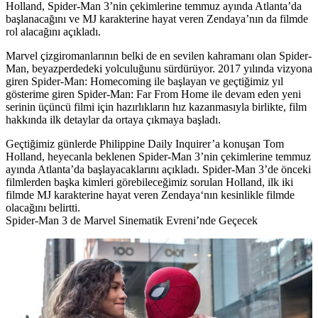
Holland, Spider-Man 3’nin çekimlerine temmuz ayında Atlanta’da
başlanacağını ve MJ karakterine hayat veren Zendaya’nın da filmde
rol alacağını açıkladı.
Marvel çizgiromanlarının belki de en sevilen kahramanı olan
Spider-
Man
, beyazperdedeki yolculuğunu sürdürüyor. 2017 yılında vizyona
giren Spider-Man: Homecoming ile başlayan ve geçtiğimiz yıl
gösterime giren Spider-Man: Far From Home ile devam eden yeni
serinin üçüncü filmi için hazırlıkların hız kazanmasıyla birlikte, film
hakkında ilk detaylar da ortaya çıkmaya başladı.
Geçtiğimiz günlerde Philippine Daily Inquirer’a konuşan
Tom
Holland
, heyecanla beklenen Spider-Man 3’nin çekimlerine temmuz
ayında Atlanta’da başlayacaklarını açıkladı. Spider-Man 3’de önceki
filmlerden başka kimleri görebileceğimiz sorulan Holland, ilk iki
filmde MJ karakterine hayat veren
Zendaya
‘nın kesinlikle filmde
olacağını belirtti.
Spider-Man 3 de Marvel Sinematik Evreni’nde Geçecek