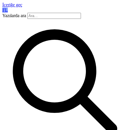
İçeriğe geç
FL
Yazılarda ara