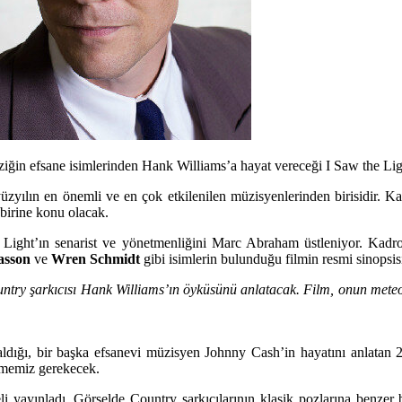
in efsane isimlerinden Hank Williams’a hayat vereceği I Saw the Light
yüzyılın en önemli ve en çok etkilenilen müzisyenlerinden birisidir. K
birine konu olacak.
Light’ın senarist ve yönetmenliğini
Marc Abraham
üstleniyor. Kadr
Hasson
ve
Wren Schmidt
gibi isimlerin bulunduğu filmin resmi sinopsisi
Country şarkıcısı Hank Williams’ın öyküsünü anlatacak. Film, onun mete
aldığı, bir başka efsanevi müzisyen Johnny Cash’in hayatını anlatan
lememiz gerekecek.
yayınladı. Görselde Country şarkıcılarının klasik pozlarına benzer b