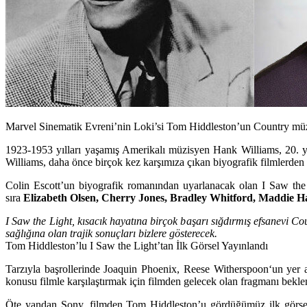
Marvel Sinematik Evreni’nin Loki’si Tom Hiddleston’un Country müziğ
1923-1953 yılları yaşamış Amerikalı müzisyen
Hank Williams
, 20. 
Williams, daha önce birçok kez karşımıza çıkan biyografik filmlerden 
Colin Escott’un biyografik romanından uyarlanacak olan I Saw the 
sıra
Elizabeth Olsen, Cherry Jones, Bradley Whitford, Maddie 
I Saw the Light, kısacık hayatına birçok başarı sığdırmış efsanevi 
sağlığına olan trajik sonuçları bizlere gösterecek.
Tom Hiddleston’lu I Saw the Light’tan İlk Görsel Yayınlandı
Tarzıyla başrollerinde
Joaquin Phoenix, Reese Witherspoon
‘un yer 
konusu filmle karşılaştırmak için filmden gelecek olan fragmanı bek
Öte yandan Sony, filmden Tom Hiddleston’u gördüğümüz ilk görseli 