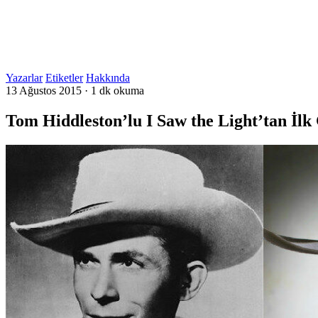
Yazarlar
Etiketler
Hakkında
13 Ağustos 2015
·
1 dk okuma
Tom Hiddleston’lu I Saw the Light’tan İlk