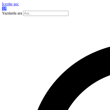
İçeriğe geç
FL
Yazılarda ara