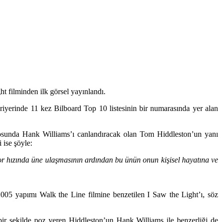
 filminden ilk görsel yayınlandı.
ariyerinde 11 kez Bilboard Top 10 listesinin bir numarasında yer alan
osunda Hank Williams’ı canlandıracak olan Tom Hiddleston’un yanı
 ise şöyle:
or hızında üne ulaşmasının ardından bu ünün onun kişisel hayatına ve
 2005 yapımı
Walk the Line
filmine benzetilen I Saw the Light’ı, söz
ir şekilde poz veren Hiddleston’un Hank Williams ile benzerliği de