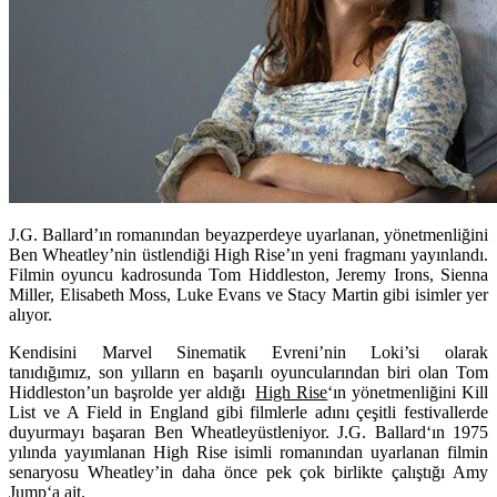
J.G. Ballard’ın romanından beyazperdeye uyarlanan, yönetmenliğini
Ben Wheatley’nin üstlendiği High Rise’ın yeni fragmanı yayınlandı.
Filmin oyuncu kadrosunda Tom Hiddleston, Jeremy Irons, Sienna
Miller, Elisabeth Moss, Luke Evans ve
Stacy Martin
gibi isimler yer
alıyor.
Kendisini Marvel Sinematik Evreni’nin Loki’si olarak
tanıdığımız, son yılların en başarılı oyuncularından biri olan Tom
Hiddleston’un başrolde yer aldığı
High Rise
‘ın yönetmenliğini
Kill
List
ve
A Field in England
gibi filmlerle adını çeşitli festivallerde
duyurmayı başaran
Ben Wheatley
üstleniyor. J.G. Ballard‘ın 1975
yılında yayımlanan High Rise isimli romanından uyarlanan filmin
senaryosu Wheatley’in daha önce pek çok birlikte çalıştığı
Amy
Jump
‘a ait.