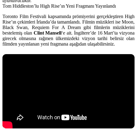
uyandıracaktır.
Tom Hiddleston’lu High Rise’ın Yeni Fragmanı Yayınlandı
Toronto Film Festivali
kapsamında prömiyerini gerçekleştiren High
Rise’ın çekimleri İrlanda’da tamamlandı. Filmin müzikleri ise Moon,
Black Swan, Requiem For A Dream gibi filmlerin müziklerini
bestelemiş olan
Clint Mansell
‘e ait. İngiltere’de 16 Mart’ta vizyona
girecek olmasına rağmen ülkemizdeki vizyon tarihi belirsiz olan
filmden yayınlanan yeni fragmana aşağıdan ulaşabilirsiniz.