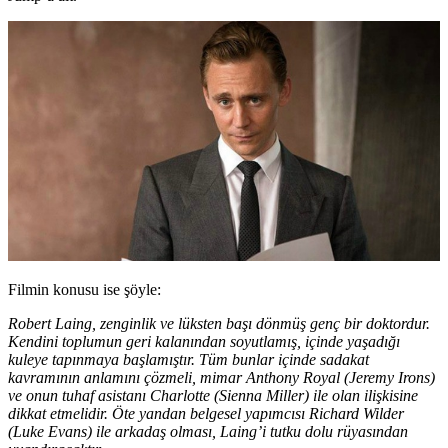
Filmin konusu ise şöyle:
Robert Laing, zenginlik ve lüksten başı dönmüş genç bir doktordur.
Kendini toplumun geri kalanından soyutlamış, içinde yaşadığı
kuleye tapınmaya başlamıştır. Tüm bunlar içinde sadakat
kavramının anlamını çözmeli, mimar Anthony Royal (Jeremy Irons)
ve onun tuhaf asistanı Charlotte (Sienna Miller) ile olan ilişkisine
dikkat etmelidir. Öte yandan belgesel yapımcısı Richard Wilder
(Luke Evans) ile arkadaş olması, Laing’i tutku dolu rüyasından