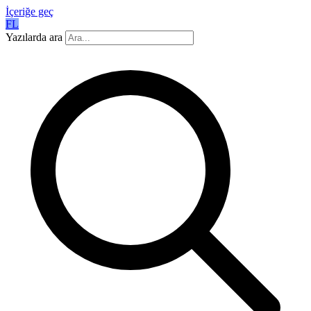
İçeriğe geç
FL
Yazılarda ara