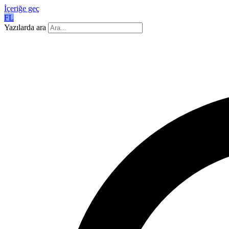
İçeriğe geç
FL
Yazılarda ara