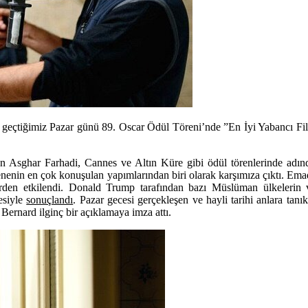
n geçtiğimiz Pazar günü 89. Oscar Ödül Töreni’nde ”En İyi Yabancı F
an
Asghar Farhadi
, Cannes ve Altın Küre gibi ödül törenlerinde adı
senenin en çok konuşulan yapımlarından biri olarak karşımıza çıktı. Emad 
rden etkilendi. Donald Trump tarafından bazı Müslüman ülkelerin v
esiyle
sonuçlandı
. Pazar gecesi gerçekleşen ve hayli tarihi anlara tanık
Bernard
ilginç bir açıklamaya imza attı.