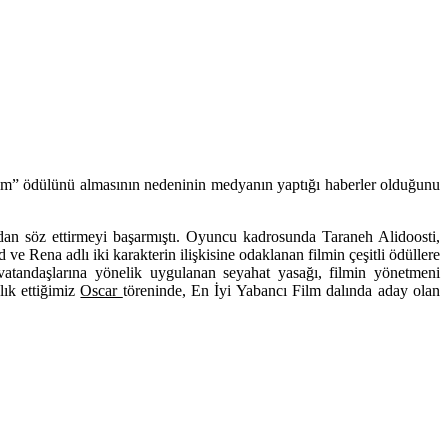
ilm” ödülünü almasının nedeninin medyanın yaptığı haberler olduğunu
ndan söz ettirmeyi başarmıştı. Oyuncu kadrosunda
Taraneh Alidoosti
,
ve Rena adlı iki karakterin ilişkisine odaklanan filmin çeşitli ödüllere
atandaşlarına yönelik uygulanan seyahat yasağı, filmin yönetmeni
lık ettiğimiz
Oscar
töreninde, En İyi Yabancı Film dalında aday olan