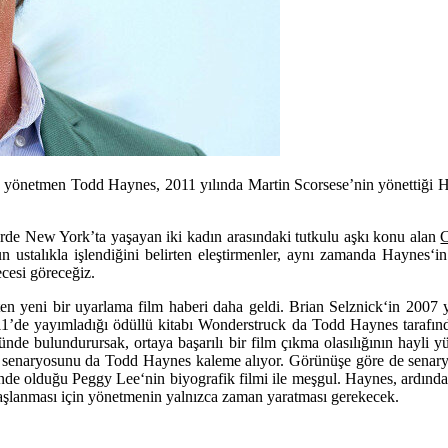
an yönetmen Todd Haynes, 2011 yılında Martin Scorsese’nin yönettiği H
erde New York’ta yaşayan iki kadın arasındaki tutkulu aşkı konu alan
C
un ustalıkla işlendiğini belirten eleştirmenler, aynı zamanda
Haynes
‘i
cesi göreceğiz.
ten yeni bir uyarlama film haberi daha geldi.
Brian Selznick
‘in 2007 
11’de yayımladığı ödüllü kitabı
Wonderstruck
da
Todd Haynes
tarafın
ünde bulundurursak, ortaya başarılı bir film çıkma olasılığının hayli y
in senaryosunu da
Todd Haynes
kaleme alıyor. Görünüşe göre de sena
ünde olduğu
Peggy Lee
‘nin biyografik filmi ile meşgul. Haynes, ardında
başlanması için yönetmenin yalnızca zaman yaratması gerekecek.