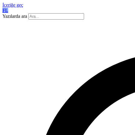
İçeriğe geç
FL
Yazılarda ara