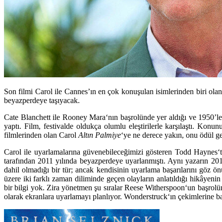
Son filmi Carol ile Cannes’ın en çok konuşulan isimlerinden biri ol
beyazperdeye taşıyacak.
Cate Blanchett
ile
Rooney Mara
‘nın başrolünde yer aldığı ve 1950’l
yaptı. Film, festivalde oldukça olumlu eleştirilerle karşılaştı. Konun
filmlerinden olan
Carol
Altın Palmiye
‘ye ne derece yakın, onu ödül ge
Carol
ile uyarlamalarına güvenebileceğimizi gösteren
Todd Haynes
‘
tarafından 2011 yılında beyazperdeye uyarlanmıştı. Aynı yazarın 20
dahil olmadığı bir tür; ancak kendisinin uyarlama başarılarını göz ön
üzere iki farklı zaman diliminde geçen olayların anlatıldığı hikâyen
bir bilgi yok. Zira yönetmen şu sıralar
Reese Witherspoon
‘un başrol
olarak ekranlara uyarlamayı planlıyor.
Wonderstruck
‘ın çekimlerine 