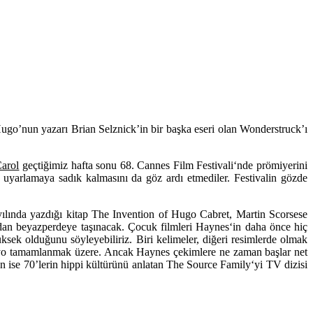
ugo’nun yazarı Brian Selznick’in bir başka eseri olan Wonderstruck’ı
arol
geçtiğimiz hafta sonu
68. Cannes Film Festivali
‘nde prömiyerini
n uyarlamaya sadık kalmasını da göz ardı etmediler. Festivalin gözde
yılında yazdığı kitap
The Invention of Hugo Cabret, Martin Scorsese
dan beyazperdeye taşınacak. Çocuk filmleri
Haynes
‘in daha önce hiç
üksek olduğunu söyleyebiliriz. Biri kelimeler, diğeri resimlerde olmak
ryo tamamlanmak üzere. Ancak
Haynes
çekimlere ne zaman başlar net
n ise 70’lerin hippi kültürünü anlatan
The Source Family
‘yi TV dizisi