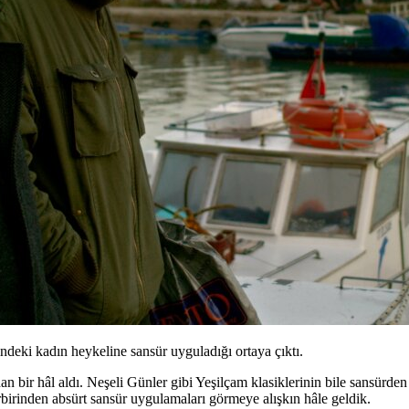
ndeki kadın heykeline sansür uyguladığı ortaya çıktı.
n bir hâl aldı. Neşeli Günler gibi Yeşilçam klasiklerinin bile sansürden
rbirinden absürt sansür uygulamaları görmeye alışkın hâle geldik.