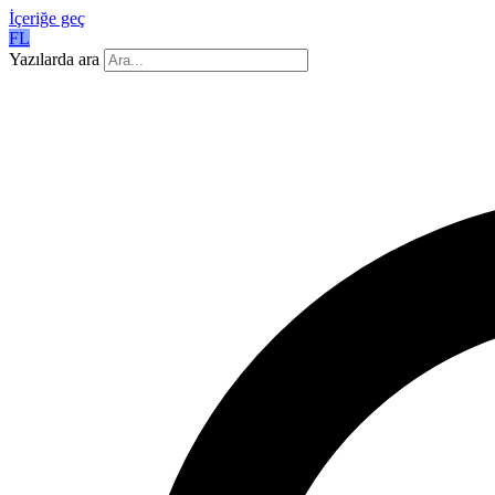
İçeriğe geç
FL
Yazılarda ara