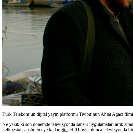
Türk Telekom’un dijital yayın platformu Tivibu’nun Ahlat Ağacı filmi
Ne yazık ki son dönemde televizyonda sansür uygulamaları artık sırada
kelimesini sansürlemeye kadar
gitti
. Hâl böyle olunca televizyonda bi