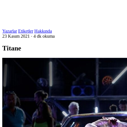
Yazarlar
Etiketler
Hakkında
23 Kasım 2021
·
4 dk okuma
Titane