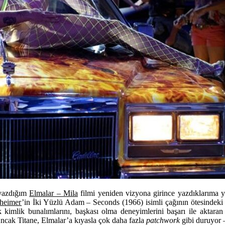
i yazdığım
Elmalar – Mila
filmi yeniden vizyona girince yazdıklarıma 
heimer
’in İki Yüzlü Adam – Seconds (1966) isimli çağının ötesindeki f
k kimlik bunalımlarını, başkası olma deneyimlerini başarı ile aktara
ak Titane, Elmalar’a kıyasla çok daha fazla
patchwork
gibi duruyor –