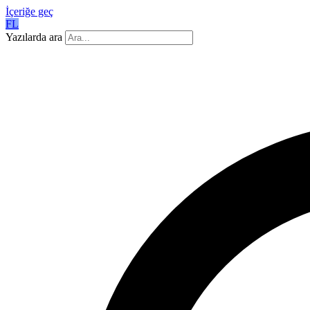
İçeriğe geç
FL
Yazılarda ara