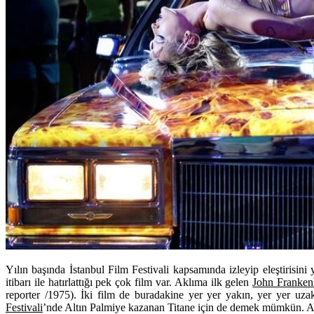
Yılın başında İstanbul Film Festivali kapsamında izleyip eleştirisin
itibarı ile hatırlattığı pek çok film var. Aklıma ilk gelen
John Franken
reporter /1975). İki film de buradakine yer yer yakın, yer yer uza
Festivali
’nde Altın Palmiye kazanan
Titane
için de demek mümkün. Anc