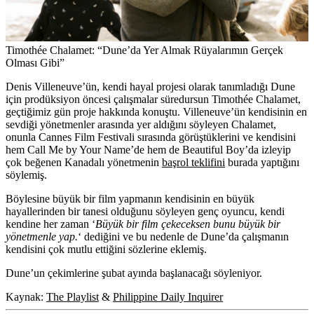
Timothée Chalamet: “Dune’da Yer Almak Rüyalarımın Gerçek
Olması Gibi”
Denis Villeneuve’ün, kendi hayal projesi olarak tanımladığı Dune
için prodüksiyon öncesi çalışmalar süredursun Timothée Chalamet,
geçtiğimiz gün proje hakkında konuştu. Villeneuve’ün kendisinin en
sevdiği yönetmenler arasında yer aldığını söyleyen Chalamet,
onunla Cannes Film Festivali sırasında görüştüklerini ve kendisini
hem Call Me by Your Name’de hem de Beautiful Boy’da izleyip
çok beğenen Kanadalı yönetmenin
başrol teklifini
burada yaptığını
söylemiş.
Böylesine büyük bir film yapmanın kendisinin en büyük
hayallerinden bir tanesi olduğunu söyleyen genç oyuncu, kendi
kendine her zaman ‘
Büyük bir film çekeceksen bunu büyük bir
yönetmenle yap.
‘ dediğini ve bu nedenle de Dune’da çalışmanın
kendisini çok mutlu ettiğini sözlerine eklemiş.
Dune’un çekimlerine şubat ayında başlanacağı söyleniyor.
Kaynak:
The Playlist
&
Philippine Daily Inquirer