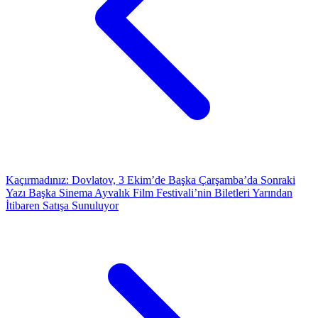
Kaçırmadınız: Dovlatov, 3 Ekim’de Başka Çarşamba’da
Sonraki
Yazı
Başka Sinema Ayvalık Film Festivali’nin Biletleri Yarından
İtibaren Satışa Sunuluyor