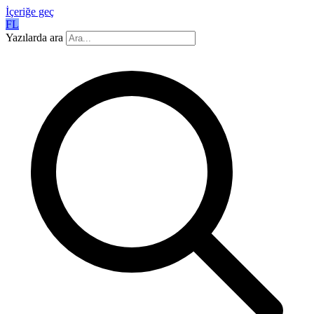
İçeriğe geç
FL
Yazılarda ara