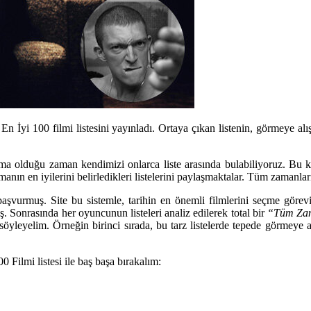
n İyi 100 filmi listesini yayınladı. Ortaya çıkan listenin, görmeye al
nema olduğu zaman kendimizi onlarca liste arasında bulabiliyoruz. Bu k
emanın en iyilerini belirledikleri listelerini paylaşmaktalar. Tüm zamanla
 başvurmuş. Site bu sistemle, tarihin en önemli filmlerini seçme göre
ş. Sonrasında her oyuncunun listeleri analiz edilerek total bir
“Tüm Zam
n söyleyelim. Örneğin birinci sırada, bu tarz listelerde tepede görmey
Filmi listesi ile baş başa bırakalım: