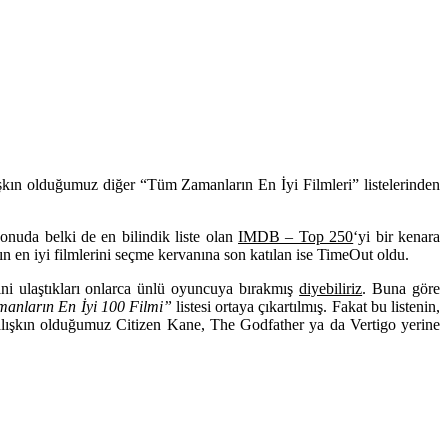
ışkın olduğumuz diğer “Tüm Zamanların En İyi Filmleri” listelerinden
onuda belki de en bilindik liste olan
IMDB – Top 250
‘yi bir kenara
rın en iyi filmlerini seçme kervanına son katılan ise
TimeOut
oldu.
vini ulaştıkları onlarca ünlü oyuncuya bırakmış
diyebiliriz
. Buna göre
anların En İyi 100 Filmi”
listesi ortaya çıkartılmış. Fakat bu listenin,
e alışkın olduğumuz
Citizen Kane, The Godfather
ya da
Vertigo
yerine