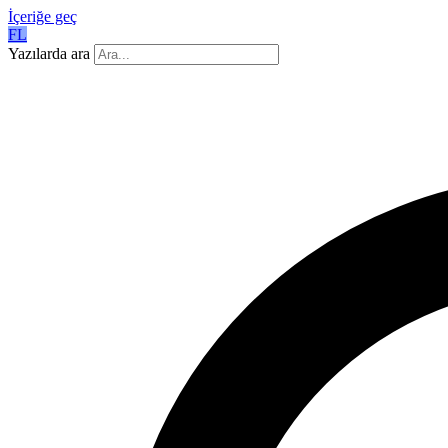
İçeriğe geç
FL
Yazılarda ara