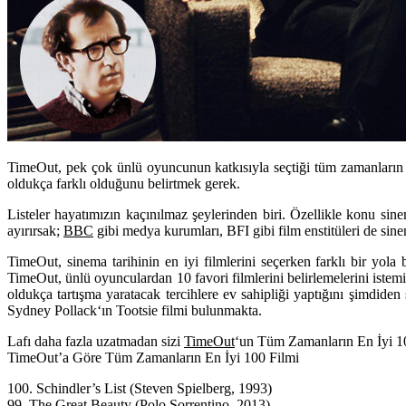
TimeOut, pek çok ünlü oyuncunun katkısıyla seçtiği tüm zamanların E
oldukça farklı olduğunu belirtmek gerek.
Listeler hayatımızın kaçınılmaz şeylerinden biri. Özellikle konu si
ayırırsak;
BBC
gibi medya kurumları,
BFI
gibi film enstitüleri de sin
TimeOut, sinema tarihinin en iyi filmlerini seçerken farklı bir yola
TimeOut, ünlü oyunculardan 10 favori filmlerini belirlemelerini istemi
oldukça tartışma yaratacak tercihlere ev sahipliği yaptığını şimdide
Sydney Pollack
‘ın
Tootsie
filmi bulunmakta.
Lafı daha fazla uzatmadan sizi
TimeOut
‘un Tüm Zamanların En İyi 100 
TimeOut’a Göre Tüm Zamanların En İyi 100 Filmi
100. Schindler’s List (Steven Spielberg, 1993)
99. The Great Beauty (Polo Sorrentino, 2013)