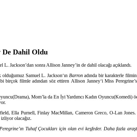
y De Dahil Oldu
 L. Jackson’dan sonra Allison Janney’in de dahil olacağı açıklandı.
ek olduğumuz
Samuel L. Jackson
‘ın
Barron
adında bir karakterle filmi
bi birçok filmle adından söz ettiren
Allison Janney
‘i
Miss Peregrine’
yuncu(Drama), Mom’la da En İyi Yardımcı Kadın Oyuncu(Komedi) ödüll
yor.
field, Ella Purnell, Finlay MacMillan, Cameron Greco, O-Lan Jones
izliyor olacağız.
Peregrine’ın Tuhaf Çocukları için olan evi keşfeder. Daha fazla araşt