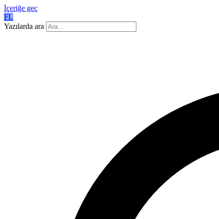
İçeriğe geç
FL
Yazılarda ara