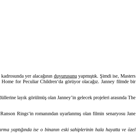
n kadrosunda yer alacağının
duyurusunu
yapmıştık. Şimdi ise,
Masters
s Home for Peculiar Children
‘da görüyor olacağız. Janney filmde bir
erine layık görülmüş olan Janney’in gelecek projeleri arasında
The
.
Ranson Rings
‘in romanından uyarlanmış olan filmin senaryosu
Jane
ırma yaptığında ise o binanın eski sahiplerinin hala hayatta ve özel