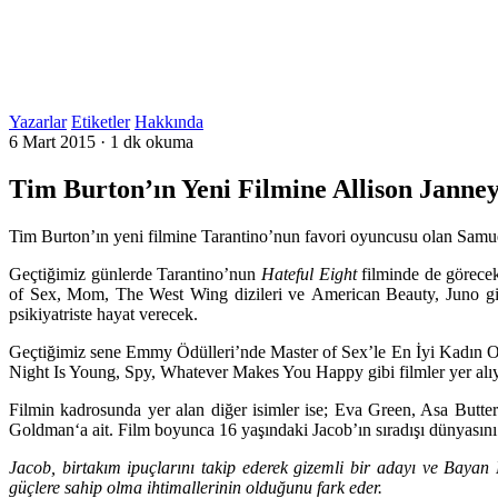
Yazarlar
Etiketler
Hakkında
6 Mart 2015
·
1 dk okuma
Tim Burton’ın Yeni Filmine Allison Janne
Tim Burton’ın yeni filmine Tarantino’nun favori oyuncusu olan Samuel
Geçtiğimiz günlerde Tarantino’nun
Hateful Eight
filminde de görec
of Sex
,
Mom,
The West Wing
dizileri ve
American Beauty, Juno
gi
psikiyatriste hayat verecek.
Geçtiğimiz sene Emmy Ödülleri’nde Master of Sex’le En İyi Kadın O
Night Is Young, Spy, Whatever Makes You Happy
gibi filmler yer alı
Filmin kadrosunda yer alan diğer isimler ise;
Eva Green, Asa Butter
Goldman
‘a ait. Film boyunca 16 yaşındaki Jacob’ın sıradışı dünyasını 
Jacob, birtakım ipuçlarını takip ederek gizemli bir adayı ve Bayan 
güçlere sahip olma ihtimallerinin olduğunu fark eder.