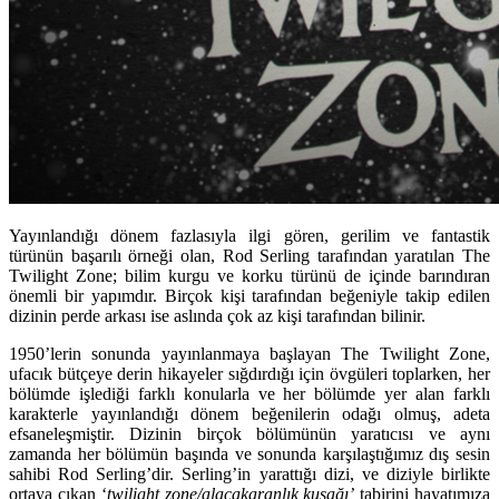
Yayınlandığı dönem fazlasıyla ilgi gören, gerilim ve fantastik
türünün başarılı örneği olan, Rod Serling tarafından yaratılan The
Twilight Zone; bilim kurgu ve korku türünü de içinde barındıran
önemli bir yapımdır. Birçok kişi tarafından beğeniyle takip edilen
dizinin perde arkası ise aslında çok az kişi tarafından bilinir.
1950’lerin sonunda yayınlanmaya başlayan
The Twilight Zone
,
ufacık bütçeye derin hikayeler sığdırdığı için övgüleri toplarken, her
bölümde işlediği farklı konularla ve her bölümde yer alan farklı
karakterle yayınlandığı dönem beğenilerin odağı olmuş, adeta
efsaneleşmiştir. Dizinin birçok bölümünün yaratıcısı ve aynı
zamanda her bölümün başında ve sonunda karşılaştığımız dış sesin
sahibi
Rod Serling
’dir. Serling’in yarattığı dizi, ve diziyle birlikte
ortaya çıkan ‘
twilight zone/alacakaranlık kuşağı’
tabirini hayatımıza