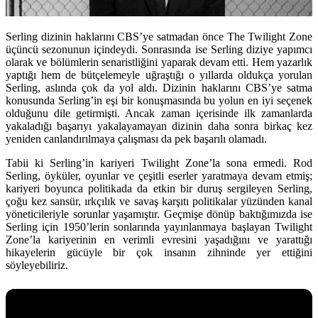
Serling dizinin haklarını CBS’ye satmadan önce The Twilight Zone
üçüncü sezonunun içindeydi. Sonrasında ise Serling diziye yapımcı
olarak ve bölümlerin senaristliğini yaparak devam etti. Hem yazarlık
yaptığı hem de bütçelemeyle uğraştığı o yıllarda oldukça yorulan
Serling, aslında çok da yol aldı. Dizinin haklarını CBS’ye satma
konusunda Serling’in eşi bir konuşmasında bu yolun en iyi seçenek
olduğunu dile getirmişti. Ancak zaman içerisinde ilk zamanlarda
yakaladığı başarıyı yakalayamayan dizinin daha sonra birkaç kez
yeniden canlandırılmaya çalışması da pek başarılı olamadı.
Tabii ki Serling’in kariyeri Twilight Zone’la sona ermedi. Rod
Serling, öyküler, oyunlar ve çeşitli eserler yaratmaya devam etmiş;
kariyeri boyunca politikada da etkin bir duruş sergileyen Serling,
çoğu kez sansür, ırkçılık ve savaş karşıtı politikalar yüzünden kanal
yöneticileriyle sorunlar yaşamıştır. Geçmişe dönüp baktığımızda ise
Serling için 1950’lerin sonlarında yayınlanmaya başlayan Twilight
Zone’la kariyerinin en verimli evresini yaşadığını ve yarattığı
hikayelerin gücüyle bir çok insanın zihninde yer ettiğini
söyleyebiliriz.