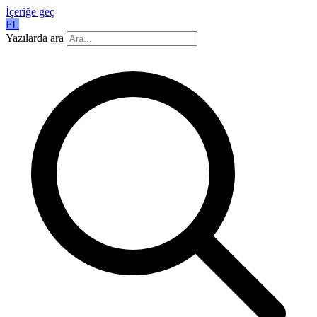
İçeriğe geç
FL
Yazılarda ara