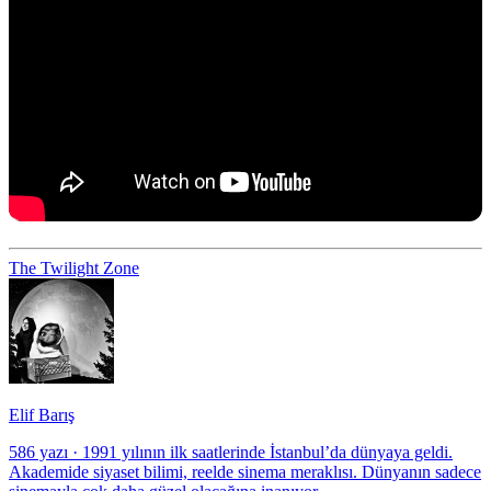
The Twilight Zone
Elif Barış
586 yazı
·
1991 yılının ilk saatlerinde İstanbul’da dünyaya geldi.
Akademide siyaset bilimi, reelde sinema meraklısı. Dünyanın sadece