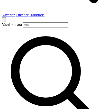
Yazarlar
Etiketler
Hakkında
Yazılarda ara