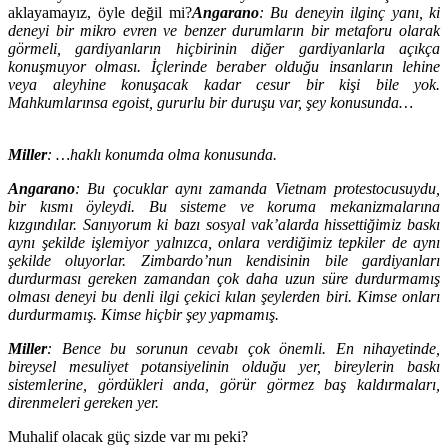
aklayamayız, öyle değil mi?
Angarano
: Bu deneyin ilginç yanı, ki
deneyi bir mikro evren ve benzer durumların bir metaforu olarak
görmeli, gardiyanların hiçbirinin diğer gardiyanlarla açıkça
konuşmuyor olması. İçlerinde beraber olduğu insanların lehine
veya aleyhine konuşacak kadar cesur bir kişi bile yok.
Mahkumlarınsa egoist, gururlu bir duruşu var, şey konusunda…
Miller
: …haklı konumda olma konusunda.
Angarano
: Bu çocuklar aynı zamanda Vietnam protestocusuydu,
bir kısmı öyleydi. Bu sisteme ve koruma mekanizmalarına
kızgındılar. Sanıyorum ki bazı sosyal vak’alarda hissettiğimiz baskı
aynı şekilde işlemiyor yalnızca, onlara verdiğimiz tepkiler de aynı
şekilde oluyorlar. Zimbardo’nun kendisinin bile gardiyanları
durdurması gereken zamandan çok daha uzun süre durdurmamış
olması deneyi bu denli ilgi çekici kılan şeylerden biri. Kimse onları
durdurmamış. Kimse hiçbir şey yapmamış.
Miller
: Bence bu sorunun cevabı çok önemli. En nihayetinde,
bireysel mesuliyet potansiyelinin olduğu yer, bireylerin baskı
sistemlerine, gördükleri anda, görür görmez baş kaldırmaları,
direnmeleri gereken yer.
Muhalif olacak güç sizde var mı peki?