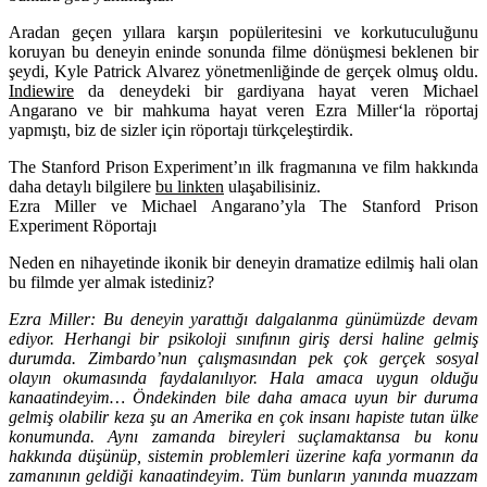
Aradan geçen yıllara karşın popüleritesini ve korkutuculuğunu
koruyan bu deneyin eninde sonunda filme dönüşmesi beklenen bir
şeydi,
Kyle Patrick Alvarez
yönetmenliğinde de gerçek olmuş oldu.
Indiewire
da deneydeki bir gardiyana hayat veren
Michael
Angarano
ve bir mahkuma hayat veren
Ezra Miller
‘la röportaj
yapmıştı, biz de sizler için röportajı türkçeleştirdik.
The Stanford Prison Experiment’ın ilk fragmanına ve film hakkında
daha detaylı bilgilere
bu linkten
ulaşabilisiniz.
Ezra Miller ve Michael Angarano’yla The Stanford Prison
Experiment Röportajı
Neden en nihayetinde ikonik bir deneyin dramatize edilmiş hali olan
bu filmde yer almak istediniz?
Ezra Miller:
Bu deneyin yarattığı dalgalanma günümüzde devam
ediyor. Herhangi bir psikoloji sınıfının giriş dersi haline gelmiş
durumda. Zimbardo’nun çalışmasından pek çok gerçek sosyal
olayın okumasında faydalanılıyor. Hala amaca uygun olduğu
kanaatindeyim… Öndekinden bile daha amaca uyun bir duruma
gelmiş olabilir keza şu an Amerika en çok insanı hapiste tutan ülke
konumunda. Aynı zamanda bireyleri suçlamaktansa bu konu
hakkında düşünüp, sistemin problemleri üzerine kafa yormanın da
zamanının geldiği kanaatindeyim. Tüm bunların yanında muazzam