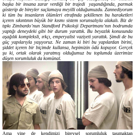
başka bir insana zarar verdiği bir trajedi yaşandığında, parmak
gösterip de bireyler suçlamaya meyilli olduğumuzdu. Zannediyorum
ki tüm bu insanların ölümleri etrafında şekillenen bu haraketleri
içeren sıkıntının büyük bir kısmı sistem sorunsalıyla alakalı. Biz de
tıpkı Zimbardo’nun Standford Psikoloji Departmanı’nın bodrumda
yaptığı deneydeki gibi bir durum yarattık. Bu beyazlık konusunda
aşağılık kompleksli, ırkçı, emperyalist vaziyeti yarattık. Şimdi de bu
güç yapılarıyla yaşıyoruz. Ne zaman ki biri bu yapılardan birini,
şiddet içeren bir biçimde kullansa, hepimizin ödü kopuyor. Gerçek
şu ki, ortak olarak yaratmış olduğumuz bu toplumda üzerimize
düşen sorumluluk da komünal.
Ama yine de kendimizi bireysel sorumluluk taşımaktan