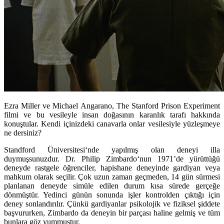
Ezra Miller ve Michael Angarano, The Stanford Prison Experiment
filmi ve bu vesileyle insan doğasının karanlık tarafı hakkında
konuştular. Kendi içinizdeki canavarla onlar vesilesiyle yüzleşmeye
ne dersiniz?
Standford Üniversitesi
‘nde yapılmış olan deneyi illa
duymuşsunuzdur.
Dr. Philip Zimbardo
‘nun 1971’de yürüttüğü
deneyde rastgele öğrenciler, hapishane deneyinde gardiyan veya
mahkum olarak seçilir. Çok uzun zaman geçmeden, 14 gün sürmesi
planlanan deneyde simüle edilen durum kısa sürede gerçeğe
dönmüştür. Yedinci günün sonunda işler kontrolden çıktığı için
deney sonlandırılır. Çünkü gardiyanlar psikolojik ve fiziksel şiddete
başvururken,
Zimbardo
da deneyin bir parçası haline gelmiş ve tüm
bunlara göz yummuştur.