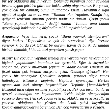
bir şey olduğunu düşünüyorum, toplumda inanılmaz nadir sayıdaki
insana uygun görülen güzel bir hakka sahip oluyorsunuz. Bir çocuk,
çok güçlü bir canlıdır, bunu unutmamak lazım. Hayatınızla ilgili
niyetinizi açığa vurur vurmaz “Tamam olur. Yapalım. Kulağa hoş
geliyor” tepkisini almanız pekala nadir bir durum. Çoğu çocuk
“Bunu yapmak istiyorum” dediği zaman “Tamam ama bunun
gerçekçiliği hakkında hiç düşündün mü?” tepkisini alıyor.
Angarano
: Veya tam tersi, çocuk “Bunu yapmak istemiyorum”
diyor herkes “Yapacaksın ve çok da seveceksin” diye üzerine
yürüyor ki bu da çok talihsiz bir durum. İkimiz de bu iki durumdan
birinde olmadık, ki bu da bizi gerçekten şanslı yapar.
Miller
: Bir çocuğun yapmak istediği şeyi yaratıcı veya heyecanlı bir
biçimde yapabilmesi inanılmaz bir ayrıcalık. Eğer ki kaynaklar
sağlanırsa, çocuk muazzam şeylere muktadir oluyor. Umarım bu
fırsat daha çok insanın karşısına çıkar. Oldukça eğlenceli. Her
çocuk bir sanatçıdır. Çocukken hepimiz, yaratıcı güçle temas
halindeyiz, istisnasız hepimiz. Hepimiz oyuncuyuz. Herkes
oyuncuktan biri olmayı başarabiliyor. Hepimiz [Jean-Michel]
Basquiat tarzı çılgın resimler yapabiliyoruz. Pek çok insan bunların
gerçek olmadığını ve hayatlarının ileride böyle olmayacağını
söyleyip duruyor. Pek çok çocuk yetersiz olduklarını veya koşulların
yetersiz olduğunu bu yüzden de kendi şahsi hayallerini
kovalayamayacaklarını öğreniyor. Ben çok minnettarım o yüzden.