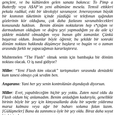
gençlere, ve bu kültüreden gelen sanata bakınca: To Pimp a
Butterfly veya A$AP’ın yeni albümüne mesela. Temsil ettikleri
pekala radikal, eski bir ideolojiyi savunuyor. Jenerasyonun büyük
bir kısmının tüketimin içinde yüzdüğü ve telefonun ışığından
gözlerinin kör olduğunu, çok daha fazlasını savunabilecekleri
konusunda haklısın. Benim dönüm noktalarım hep s*çtığım ve
darmaduman olduğum ve doğru şeyi yapmadığım ya da aile içi
şiddete müdahil olmadığım veya bunun gibi zamanlar. Çünkü
başarısız oldum. İnsanlar böyle öğrenir, bu şekilde bir sonraki
dönüm noktası hakkında düşümeye başlarız ve bugün ve o zaman
arasında farklı ne yapacağımızı kararlaştırırız.
Muhtemelen “The Flash” olmak senin için bambaşka bir dönüm
noktası olacak. O iş nasıl gidiyor?
Miller
: “Yeni Flash kim olacak” tartışmaları sırasında denizdeki
kum tanesi olmayı çok sevdim ben.
Angarano
: Yani her şey senin kontrolünün dışındaydı diyorsun.
Miller
: Evet, yapabileceğim hiçbir şey yoktu. Zaten nasıl oldu da
Flash oldum hiç anlamadım. Benim anladığım kadarıyla, genellikle
birinin böyle bir şey için kimyasallarda dolu bir sepette yıldırıma
maruz kalması veya ağır bir buharı soluma falan lazım.
[Gülüşmeler] Bana da zannımca öyle bir şey oldu. Biraz daha soyut