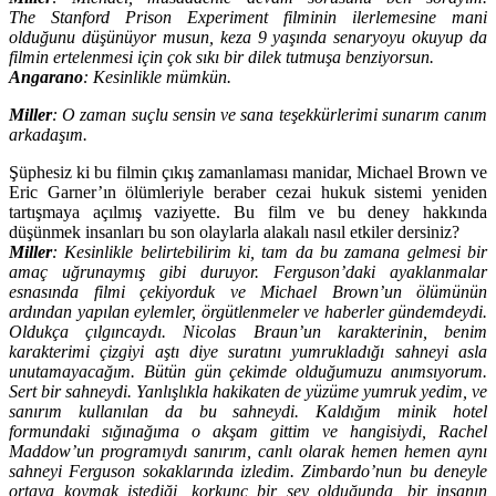
The Stanford Prison Experiment filminin ilerlemesine mani
olduğunu düşünüyor musun, keza 9 yaşında senaryoyu okuyup da
filmin ertelenmesi için çok sıkı bir dilek tutmuşa benziyorsun.
Angarano
: Kesinlikle mümkün.
Miller
: O zaman suçlu sensin ve sana teşekkürlerimi sunarım canım
arkadaşım.
Şüphesiz ki bu filmin çıkış zamanlaması manidar, Michael Brown ve
Eric Garner’ın ölümleriyle beraber cezai hukuk sistemi yeniden
tartışmaya açılmış vaziyette. Bu film ve bu deney hakkında
düşünmek insanları bu son olaylarla alakalı nasıl etkiler dersiniz?
Miller
: Kesinlikle belirtebilirim ki, tam da bu zamana gelmesi bir
amaç uğrunaymış gibi duruyor. Ferguson’daki ayaklanmalar
esnasında filmi çekiyorduk ve Michael Brown’un ölümünün
ardından yapılan eylemler, örgütlenmeler ve haberler gündemdeydi.
Oldukça çılgıncaydı. Nicolas Braun’un karakterinin, benim
karakterimi çizgiyi aştı diye suratını yumrukladığı sahneyi asla
unutamayacağım. Bütün gün çekimde olduğumuzu anımsıyorum.
Sert bir sahneydi. Yanlışlıkla hakikaten de yüzüme yumruk yedim, ve
sanırım kullanılan da bu sahneydi. Kaldığım minik hotel
formundaki sığınağıma o akşam gittim ve hangisiydi, Rachel
Maddow’un programıydı sanırım, canlı olarak hemen hemen aynı
sahneyi Ferguson sokaklarında izledim. Zimbardo’nun bu deneyle
ortaya koymak istediği, korkunç bir şey olduğunda, bir insanın