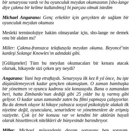
bir senaryosu vardı ve bu oyunculuk meydan okumasının [sho-lange
diye çakma bir kelime kullanılmış] bi parçası olmak istedim
Michael Angarano:
Genç erkekler için gerçekten de sağlam bir
oyunculuk meydan okuması
Mesleki terminolojiye hakim olmayanlar için, sho-lange ne demek
onu bir alalım mı?
Miller:
Çakma-fransızca telafuzuyla meydan okuma. Beyoncé’nin
kardeşi Solange Knowles’ın adındaki gibi.
[Gülüşmeler] Tüm bu meydan okumacaları bir kenara atacak
olursak, hikayede sizi çeken şey neydi?
Angarano
: Yani hep etraftaydı. Senaryoyu ilk kez 8 yıl önce, bu işte
düşünülemeyecek kadar gençken okumuştum. O zaman bambaşka
bir yönetmen ve oyuncu kadrosu söz konusuydu. Bana o zamandan
beri, hatta Zimbardo’nun dediği gibi 25 yıldır bu iş varmış gibi
geliyor. O kadar uzun zamandır zaten bu filmi yapmaya çalışıyorlar.
Bu da demek oluyor ki hikaye yalnızca sosyal psikolojiyle alakalı ilk
niyetine değil, oyunculara, senaristlere ve yönetmenlere de erişmiş
vaziyette. Çok iyi bir konusu var ve kendini bir aktörün hayali
olarak hissettirecek nitelikleri de bünyesinde barındırıyor.
Miller
: Michael, müsaadenle devam sorusunu ben sorayım.