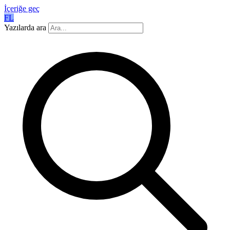
İçeriğe geç
FL
Yazılarda ara