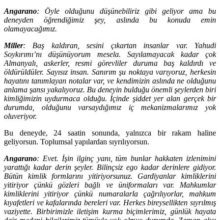
Angarano
: Öyle olduğunu düşünebiliriz gibi geliyor ama bu
deneyden öğrendiğimiz şey, aslında bu konuda emin
olamayacağımız.
Miller
: Baş kaldıran, sesini çıkartan insanlar var. Yahudi
Soykırımı’nı düşünüyorum mesela. Sayılamayacak kadar çok
Almanyalı, askerler, resmi görevliler duruma baş kaldırdı ve
öldürüldüler. Sayısız insan. Sanırım şu noktaya varıyoruz, herkesin
hayatını tanımlayan notalar var, ve kendimizin aslında ne olduğunu
anlama şansı yakalıyoruz. Bu deneyin bulduğu önemli şeylerden biri
kimliğimizin uydurmaca olduğu. İçinde şiddet yer alan gerçek bir
durumda, olduğunu varsaydığımız iç mekanizmalarımız yok
oluveriyor.
Bu deneyde, 24 saatin sonunda, yalnızca bir rakam haline
geliyorsun. Toplumsal yapılardan sıyrılıyorsun.
Angarano
: Evet. İşin ilginç yanı, tüm bunlar hakkaten izlenimini
yarattığı kadar derin şeyler. Bilinçsiz ego kadar derinlere gidiyor.
Bütün kimlik formlarını yitiriyorsunuz. Gardiyanlar kimliklerini
yitiriyor çünkü gözleri bağlı ve üniformaları var. Mahkumlar
kimliklerini yitiriyor çünkü numaralarla çağrılıyorlar, mahkum
kıyafetleri ve kafalarında bereleri var. Herkes bireysellikten sıyrılmış
vaziyette. Birbirimizle iletişim kurma biçimlerimiz, günlük hayata