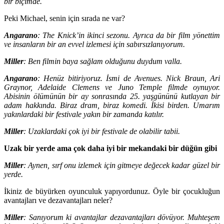
bir biçimde.
Peki Michael, senin için sırada ne var?
Angarano
: The Knick’in ikinci sezonu. Ayrıca da bir film yönettim
ve insanların bir an evvel izlemesi için sabırsızlanıyorum.
Miller
: Ben filmin baya sağlam olduğunu duydum valla.
Angarano
: Henüz bitiriyoruz. İsmi de Avenues. Nick Braun, Ari
Graynor, Adelaide Clemens ve Juno Temple filmde oynuyor.
Abisinin ölümünün bir ay sonrasında 25. yaşgününü kutlayan bir
adam hakkında. Biraz dram, biraz komedi. İkisi birden. Umarım
yakınlardaki bir festivale yakın bir zamanda katılır.
Miller
: Uzaklardaki çok iyi bir festivale de olabilir tabii.
Uzak bir yerde ama çok daha iyi bir mekandaki bir düğün gibi
Miller
: Aynen, sırf onu izlemek için gitmeye değecek kadar güzel bir
yerde.
İkiniz de büyürken oyunculuk yapıyordunuz. Öyle bir çocukluğun
avantajları ve dezavantajları neler?
Miller
: Sanıyorum ki avantajlar dezavantajları dövüyor. Muhteşem