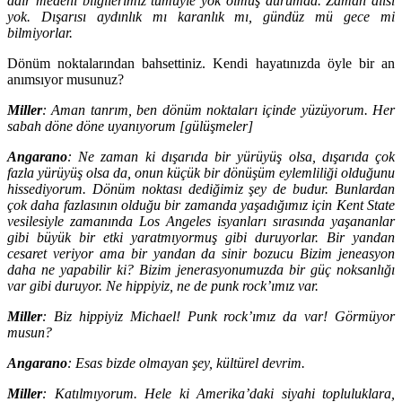
dair medeni bilgilerimiz tümüyle yok olmuş durumda. Zaman alısı
yok. Dışarısı aydınlık mı karanlık mı, gündüz mü gece mi
bilmiyorlar.
Dönüm noktalarından bahsettiniz. Kendi hayatınızda öyle bir an
anımsıyor musunuz?
Miller
: Aman tanrım, ben dönüm noktaları içinde yüzüyorum. Her
sabah döne döne uyanıyorum [gülüşmeler]
Angarano
: Ne zaman ki dışarıda bir yürüyüş olsa, dışarıda çok
fazla yürüyüş olsa da, onun küçük bir dönüşüm eylemliliği olduğunu
hissediyorum. Dönüm noktası dediğimiz şey de budur. Bunlardan
çok daha fazlasının olduğu bir zamanda yaşadığımız için Kent State
vesilesiyle zamanında Los Angeles isyanları sırasında yaşananlar
gibi büyük bir etki yaratmıyormuş gibi duruyorlar. Bir yandan
cesaret veriyor ama bir yandan da sinir bozucu Bizim jeneasyon
daha ne yapabilir ki? Bizim jenerasyonumuzda bir güç noksanlığı
var gibi duruyor. Ne hippiyiz, ne de punk rock’ımız var.
Miller
: Biz hippiyiz Michael! Punk rock’ımız da var! Görmüyor
musun?
Angarano
: Esas bizde olmayan şey, kültürel devrim.
Miller
: Katılmıyorum. Hele ki Amerika’daki siyahi topluluklara,