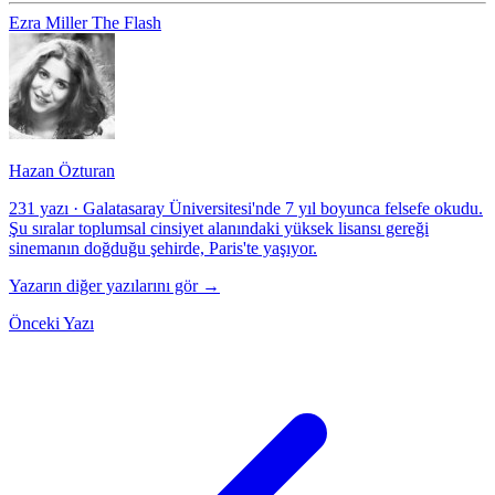
Ezra Miller
The Flash
Hazan Özturan
231 yazı
·
Galatasaray Üniversitesi'nde 7 yıl boyunca felsefe okudu.
Şu sıralar toplumsal cinsiyet alanındaki yüksek lisansı gereği
sinemanın doğduğu şehirde, Paris'te yaşıyor.
Yazarın diğer yazılarını gör →
Önceki Yazı