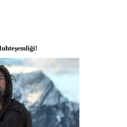
uhteşemliği!