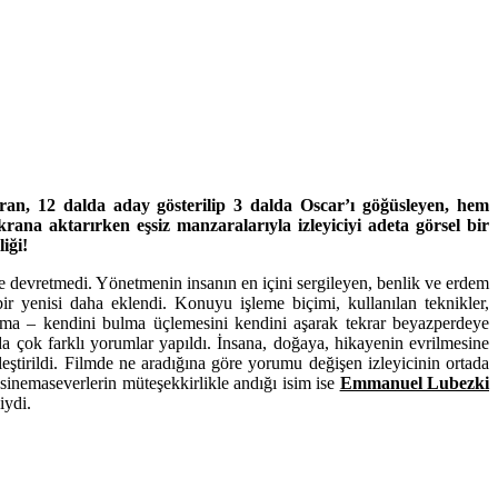
n, 12 dalda aday gösterilip 3 dalda Oscar’ı göğüsleyen, hem
na aktarırken eşsiz manzaralarıyla izleyiciyi adeta görsel bir
iği!
e devretmedi. Yönetmenin insanın en içini sergileyen, benlik ve erdem
r yenisi daha eklendi. Konuyu işleme biçimi, kullanılan teknikler,
vaşma – kendini bulma üçlemesini kendini aşarak tekrar beyazperdeye
da çok farklı yorumlar yapıldı. İnsana, doğaya, hikayenin evrilmesine
leştirildi. Filmde ne aradığına göre yorumu değişen izleyicinin ortada
inemaseverlerin müteşekkirlikle andığı isim ise
Emmanuel Lubezki
iydi.