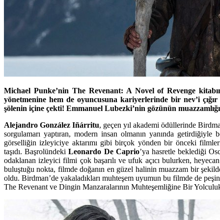
Michael Punke’nin The Revenant: A Novel of Revenge kitabın
yönetmenine hem de oyuncusuna kariyerlerinde bir nev’i çığır 
şölenin içine çekti! Emmanuel Lubezki’nin gözünün muazzamlığı
Alejandro González Iñárritu
, geçen yıl akademi ödüllerinde Birdma
sorgulamarı yaptıran, modern insan olmanın yanında getirdiğiyle b
görselliğin izleyiciye aktarımı gibi birçok yönden bir önceki film
taşıdı. Başrolündeki
Leonardo De Caprio
’ya hasretle beklediği Os
odaklanan izleyici filmi çok başarılı ve ufuk açıcı bulurken, heyecan
buluştuğu nokta, filmde doğanın en güzel halinin muazzam bir şekild
oldu. Birdman’de yakaladıkları muhteşem uyumun bu filmde de peşind
The Revenant ve Dingin Manzaralarının Muhteşemliğine Bir Yolculu