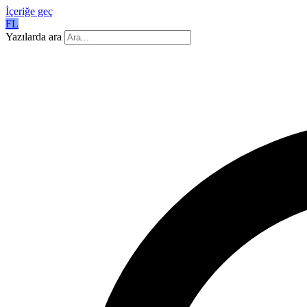
İçeriğe geç
FL
Yazılarda ara