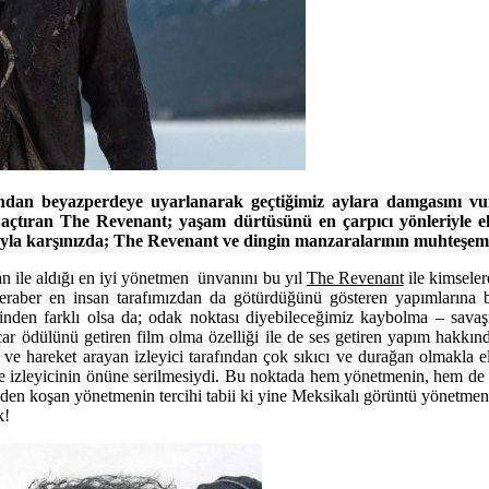
dan beyazperdeye uyarlanarak geçtiğimiz aylara damgasını vura
açtıran The Revenant; yaşam dürtüsünü en çarpıcı yönleriyle ekra
yla karşınızda; The Revenant ve dingin manzaralarının muhteşeml
n ile aldığı en iyi yönetmen ünvanını bu yıl
The Revenant
ile kimseler
eraber en insan tarafımızdan da götürdüğünü gösteren yapımlarına bi
lerinden farklı olsa da; odak noktası diyebileceğimiz kaybolma – sa
car ödülünü getiren film olma özelliği ile de ses getiren yapım hakkın
 ve hareket arayan izleyici tarafından çok sıkıcı ve durağan olmakla e
e izleyicinin önüne serilmesiydi. Bu noktada hem yönetmenin, hem de s
en koşan yönetmenin tercihi tabii ki yine Meksikalı görüntü yönetmen
k!