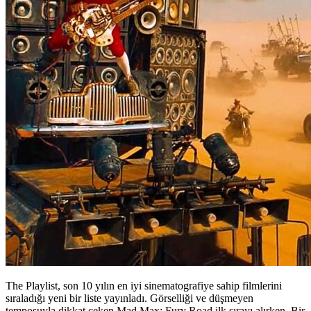
The Playlist, son 10 yılın en iyi sinematografiye sahip filmlerini
sıraladığı yeni bir liste yayınladı. Görselliği ve düşmeyen
temposuyla dikkat çeken
Mad Max: Fury Road
ilk sırayı alırken, Bir