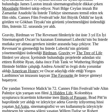
bulunduğu James Laxton imzalı sinematografisiyle dikkat çeken
Moonlight
filmleri takip ediyor. Nuri Bilge Ceylan imzalı
Bir
Zamanlar Anadolu’da
listede Türkiye sinemasını temsil eden tek
film oldu. Cannes Film Festivali’nde Jüri Büyük Ödülü’ne layık
görülen ve Gökhan Tiryaki’nin görüntü yönetmenliğini üstlendiği
film, listenin 32. sırasında yer aldı.
Gravity, Birdman ve The Revenant filmleriyle üst üste 3 yıl En İyi
Sinematografi Oscarı’nı kazanan
Emmanuel Lubezki
‘nin bu listede
mutlaka yer alması gereken isimler arasında başı çekiyor. The
Revenant’ın giremediği bu listede Lubezki’nin görüntü
yönetmenliğini üstlendiği
Birdman
,
Gravity
ve
The Tree of Life
filmleri yer alıyor. İçerisinde bulunduğu projelerde adından söz
ettiren
Robbie Ryan,
daha önce Fish Tank ve Wuthering Heights
filminde birlikte çalıştığı Andrea Arnold’ın övgü dolu yorumlar
aldığı
American Honey
ve Oscar adaylığı elde ettiği Yorgos
Lanthimos’un imzasını taşıyan
The Favourite
ile listeye girmeyi
başarıyor.
Öte yandan Terrence Malick’in 72. Cannes Film Festivali’nde Altın
Palmiye için yarışan son filmi
A Hidden Life
, Kolombiya
uyuşturucu ticaretinin kökenine inen
Birds of Passage
, Brad Pitt’in
başrolünde yer aldığı ve izleyiciye adeta Gravity izliyormuş hissi
yaşatan
Ad Astra
, sinematografisi ve ses kullanımıyla izleyiciyle
muhteşem bir sinema şöleni yaşatan Willem Dafoe ve Robert