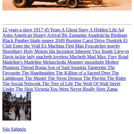
12 years a slave
1917
45 Years
A Ghost Story
A Hidden Life
Ad
Astra
American Honey
Arrival
Bir Zamanlar Anadolu'da
Birdman
Black Panther
blade runner 2049
Burning
Carol
Drive
Dunkirk
El
Club
Enter the Void
Ex Machina
First Man
Foxcatcher
gravity
Hereditary
Holy Motors
Ida
Inception
Inherent Vice
Inside Llewyn
Davis
jackie
lady macbeth
loveless
Macbeth
Mad Max: Fury Road
Madeline's Madeline
Melancholia
Mommy
moonlight
Mother
Phantom Thread
Roma
Son of Saul
Suspiria
Tangerine
The
Favourite
The Handmaiden
The Killing of a Sacred Deer
The
Lighthouse
The Master
The Neon Demon
The Playlist
The Rider
The Social Network
The Tree of Life
The Wolf Of Wall Street
Under The Skin
Victoria
You Were Never Really Here
Zama
Sıla Şahinöz