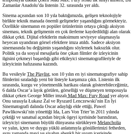
Zamanlar Anadolu’da listenin 32. sırasında yer aldı.
Sinema açısından son 10 yıla baktığımızda, gelişen teknolojiyle
birlikte teknik manada önemli gelişmeler yaşandığını görmekteyiz.
Özellikle sinemanın en popüler ürünlerinin ortaya çıktığı aksiyon
sineması, teknik gelişmenin en çok ilerleme kaydedildiği alan olarak
dikkat çekti. Dijital efektlerin maksimum seviyeye ulaşmasıyla
heyecan uyandıran görsel efektlere imza atıldı. Sadece aksiyon
sinemasında bu değişimin yaşandığını söylemek haksızlık olur.
Politik ya da sosyal mesajlarla öne çıkan filmler de izleyicinin
ilgisini çekmeyi başardığı gibi etkileyici sinematografileriyle de
izleyicinin hafızasına kazındı.
Bu vesileyle
The Playlist
,
son 10 yılın en iyi sinematografiye sahip
filmlerini sıraladığı yeni bir listeyle karşımıza çıktı. Listenin ilk
sırasında, kurgu ve yönetmenlik harikası olarak gösterebileceğimiz,
6 dalda Oscar’a layık görülen, görselliği ve düşmeyen temposuyla
dikkat çeken George Miller imzalı
Mad Max: Fury Road
yer alıyor.
Onu sırasıyla Łukasz Żal ve Ryszard Lenczewski’nin En İyi
Sinematografi dalında Oscar adaylığı elde ettiği, Pawel
Pawlikowski’nin yönettiği
Ida
, Lars Von Trier’in 2011 yılında
çektiği ve sanatsal açından birçok ögeyi içerisinde barındıran,
izleyiciyi sinemanın büyülü dünyasına sürükleyen
Melancholia
ve yalın, içten ve duygu yüklü anlatımıyla gönüllerimizi fetheden,
aynı zamanda mavi ve siyahın ahenkli bir uyum içerisinde