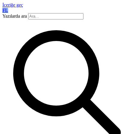
İçeriğe geç
FL
Yazılarda ara