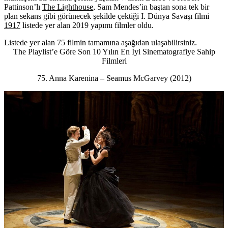
Pattinson’lı
The Lighthouse
, Sam Mendes’in baştan sona tek bir
plan sekans gibi görünecek şekilde çektiği I. Dünya Savaşı filmi
1917
listede yer alan 2019 yapımı filmler oldu.
Listede yer alan 75 filmin tamamına aşağıdan ulaşabilirsiniz.
The Playlist’e Göre Son 10 Yılın En İyi Sinematografiye Sahip
Filmleri
75. Anna Karenina – Seamus McGarvey (2012)