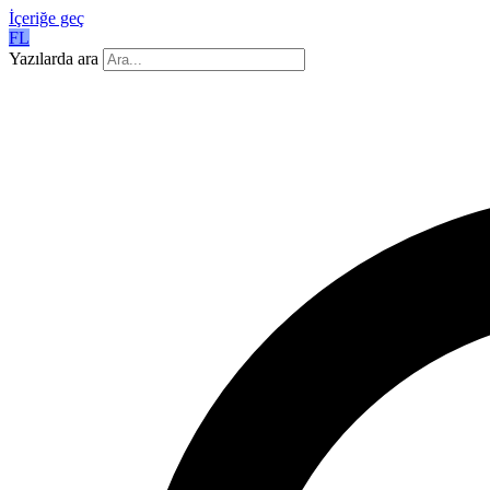
İçeriğe geç
FL
Yazılarda ara